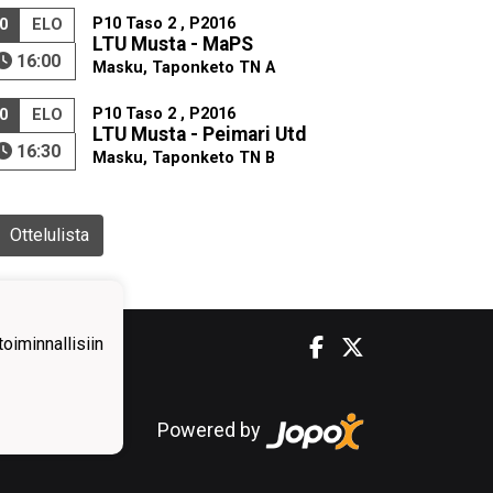
P10 Taso 2 , P2016
0
ELO
LTU Musta - MaPS
16:00
Masku, Taponketo TN A
P10 Taso 2 , P2016
0
ELO
LTU Musta - Peimari Utd
16:30
Masku, Taponketo TN B
Ottelulista
iminnallisiin
Powered by