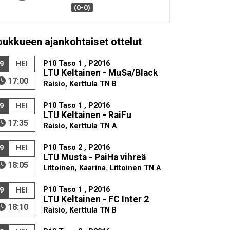
(0-0)
oukkueen ajankohtaiset ottelut
P10 Taso 1 , P2016
9
HEI
LTU Keltainen - MuSa/Black
17:00
Raisio, Kerttula TN B
P10 Taso 1 , P2016
9
HEI
LTU Keltainen - RaiFu
17:35
Raisio, Kerttula TN A
P10 Taso 2 , P2016
9
HEI
LTU Musta - PaiHa vihreä
18:05
Littoinen, Kaarina. Littoinen TN A
P10 Taso 1 , P2016
9
HEI
LTU Keltainen - FC Inter 2
18:10
Raisio, Kerttula TN B