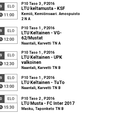
P10 Taso 3 , P2016
9
ELO
LTU keltamusta - KSF
Kemiö, Kemiönsaari. Amospuisto
11:00
2 N A
P10 Taso 1 , P2016
9
ELO
LTU Keltainen - VG-
62/Mustat
12:00
Naantali, Karvetti TN A
P10 Taso 1 , P2016
9
ELO
LTU Keltainen - UPK
valkoinen
12:30
Naantali, Karvetti TN B
P10 Taso 1 , P2016
9
ELO
LTU Keltainen - TuTo
13:00
Naantali, Karvetti TN B
P10 Taso 2 , P2016
0
ELO
LTU Musta - FC Inter 2017
15:30
Masku, Taponketo TN B