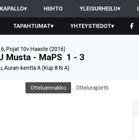
KAPALLO
▾
HIIHTO
YLEISURHEILU
▾
TAPAHTUMAT
▾
YHTEYSTIEDOT
▾
16
,
Pojat 10v Haaste (2016)
U Musta - MaPS
1 - 3
u, Auran-kenttä A (Kup 8 N A)
Otteluennakko
Otteluraportti