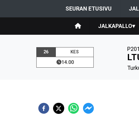
SEURAN ETUSIVU
JAL
JALKAPALLO
▾
P20
26
KES
LT
14.00
Turk