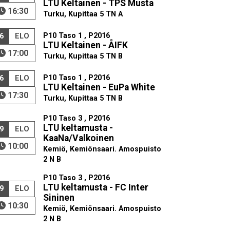
LTU Keltainen - TPS Musta
16:30
Turku, Kupittaa 5 TN A
P10 Taso 1 , P2016
6
ELO
LTU Keltainen - ÅIFK
17:00
Turku, Kupittaa 5 TN B
P10 Taso 1 , P2016
6
ELO
LTU Keltainen - EuPa White
17:30
Turku, Kupittaa 5 TN B
P10 Taso 3 , P2016
LTU keltamusta -
9
ELO
KaaNa/Valkoinen
10:00
Kemiö, Kemiönsaari. Amospuisto
2 N B
P10 Taso 3 , P2016
LTU keltamusta - FC Inter
9
ELO
Sininen
10:30
Kemiö, Kemiönsaari. Amospuisto
2 N B