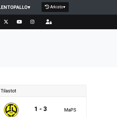
Arkisto
▾
LENTOPALLO
▾
Tilastot
1 - 3
MaPS