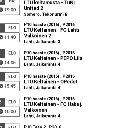
0
HEI
LTU keltamusta - TuNL
United 2
19:00
Somero, Tekonurmi B
P10 haaste (2016) , P2016
1
ELO
LTU Keltainen - FC Lahti
Valkoinen 2
11:40
Lahti, Jalkaranta 3
P10 haaste (2016) , P2016
1
ELO
LTU Keltainen - PEPO Lila
14:05
Lahti, Jalkaranta 4
P10 haaste (2016) , P2016
1
ELO
LTU Keltainen - OPedot
15:45
Lahti, Jalkaranta 4
P10 haaste (2016) , P2016
2
ELO
LTU Keltainen - FC Haka j.
Valkoinen
10:00
Lahti, Jalkaranta 4
P10 Taso 2 , P2016
2
ELO