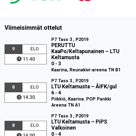
Viimeisimmät ottelut
P7 Taso 3 , P2019
PERUTTU
9
ELO
KaaPo/Keltapunainen
–
LTU
Keltamusta
11.40
0 - 3
Kaarina, Reunakivi-areena TN B1
P7 Taso 3 , P2019
LTU Keltamusta
–
ÅIFK/gul
8
ELO
6 - 4
14.30
Piikkiö, Kaarina. POP Pankki
Areena TN A1
P7 Taso 3 , P2019
LTU Keltamusta
–
PiPS
8
ELO
Valkoinen
0 - 4
14.00