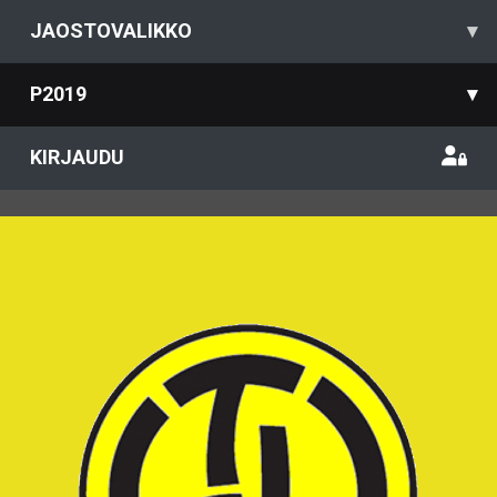
JAOSTOVALIKKO
▾
P2019
▾
KIRJAUDU