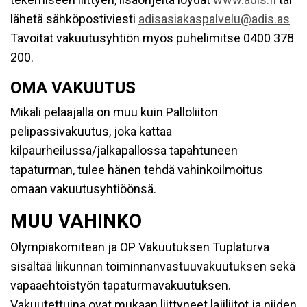
lähetä sähköpostiviesti
adisasiakaspalvelu@adis.as
Tavoitat vakuutusyhtiön myös puhelimitse 0400 378
200.
OMA VAKUUTUS
Mikäli pelaajalla on muu kuin Palloliiton
pelipassivakuutus, joka kattaa
kilpaurheilussa/jalkapallossa tapahtuneen
tapaturman, tulee hänen tehdä vahinkoilmoitus
omaan vakuutusyhtiöönsä.
MUU VAHINKO
Olympiakomitean ja OP Vakuutuksen Tuplaturva
sisältää liikunnan toiminnanvastuuvakuutuksen sekä
vapaaehtoistyön tapaturmavakuutuksen.
Vakuutettuina ovat mukaan liittyneet lajiliitot ja niiden