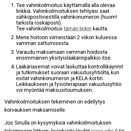
Tee vahinkoilmoitus käyttämällä alla olevaa
linkkiä. Vahinkoilmoituksen tehtyäsi saat
sähköpostiviestillä vahinkonumeron (huom!
tarkista roskaposti).
Tee vahinkoilmoitus
tämän linkin
kautta.
Mene hoitoon viimeistään 2 viikon kuluessa
vamman sattumisesta.
Varaudu maksamaan vamman hoidosta
ensimmäinen yksityislääkärinpalkkio itse.
Lääkäriasemat voivat laskuttaa kontrollikäynnit
ja tutkimukset suoraan vakuutusyhtiöltä, kun
esität vahinkonumeron ja KELA-kortin.
Leikkaukseen ja fysioterapiaan vakuutusyhtiö
voi myöntää maksusitoumuksen.
Vahinkoilmoituksen tekeminen on edellytys
korvauksen maksamiselle.
Jos Sinulla on kysymyksiä vahinkoilmoituksen
tekemiseen liittyen, lisäohjeita löydät
www.adis.fi
tai