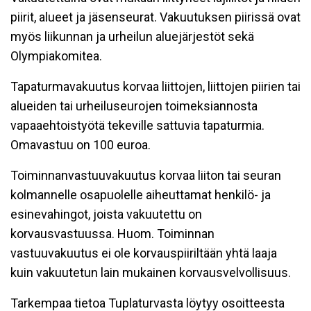
piirit, alueet ja jäsenseurat. Vakuutuksen piirissä ovat
myös liikunnan ja urheilun aluejärjestöt sekä
Olympiakomitea.
Tapaturmavakuutus korvaa liittojen, liittojen piirien tai
alueiden tai urheiluseurojen toimeksiannosta
vapaaehtoistyötä tekeville sattuvia tapaturmia.
Omavastuu on 100 euroa.
Toiminnanvastuuvakuutus korvaa liiton tai seuran
kolmannelle osapuolelle aiheuttamat henkilö- ja
esinevahingot, joista vakuutettu on
korvausvastuussa. Huom. Toiminnan
vastuuvakuutus ei ole korvauspiiriltään yhtä laaja
kuin vakuutetun lain mukainen korvausvelvollisuus.
Tarkempaa tietoa Tuplaturvasta löytyy osoitteesta