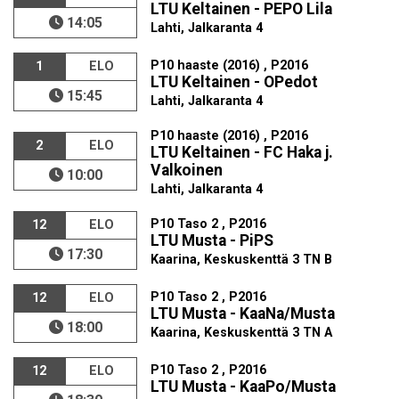
LTU Keltainen - PEPO Lila
14:05
Lahti, Jalkaranta 4
P10 haaste (2016) , P2016
1
ELO
LTU Keltainen - OPedot
15:45
Lahti, Jalkaranta 4
P10 haaste (2016) , P2016
2
ELO
LTU Keltainen - FC Haka j.
Valkoinen
10:00
Lahti, Jalkaranta 4
P10 Taso 2 , P2016
12
ELO
LTU Musta - PiPS
17:30
Kaarina, Keskuskenttä 3 TN B
P10 Taso 2 , P2016
12
ELO
LTU Musta - KaaNa/Musta
18:00
Kaarina, Keskuskenttä 3 TN A
P10 Taso 2 , P2016
12
ELO
LTU Musta - KaaPo/Musta