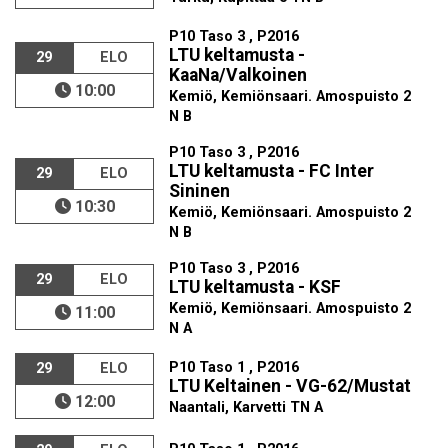
P10 Taso 3 , P2016
LTU keltamusta -
29
ELO
KaaNa/Valkoinen
10:00
Kemiö, Kemiönsaari. Amospuisto 2
N B
P10 Taso 3 , P2016
LTU keltamusta - FC Inter
29
ELO
Sininen
10:30
Kemiö, Kemiönsaari. Amospuisto 2
N B
P10 Taso 3 , P2016
29
ELO
LTU keltamusta - KSF
Kemiö, Kemiönsaari. Amospuisto 2
11:00
N A
P10 Taso 1 , P2016
29
ELO
LTU Keltainen - VG-62/Mustat
12:00
Naantali, Karvetti TN A