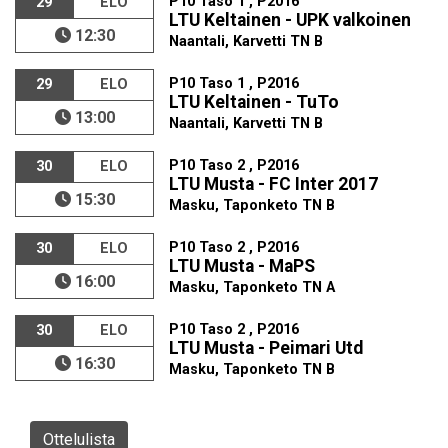
P10 Taso 1 , P2016
29
ELO
LTU Keltainen - UPK valkoinen
12:30
Naantali, Karvetti TN B
P10 Taso 1 , P2016
29
ELO
LTU Keltainen - TuTo
13:00
Naantali, Karvetti TN B
P10 Taso 2 , P2016
30
ELO
LTU Musta - FC Inter 2017
15:30
Masku, Taponketo TN B
P10 Taso 2 , P2016
30
ELO
LTU Musta - MaPS
16:00
Masku, Taponketo TN A
P10 Taso 2 , P2016
30
ELO
LTU Musta - Peimari Utd
16:30
Masku, Taponketo TN B
Ottelulista