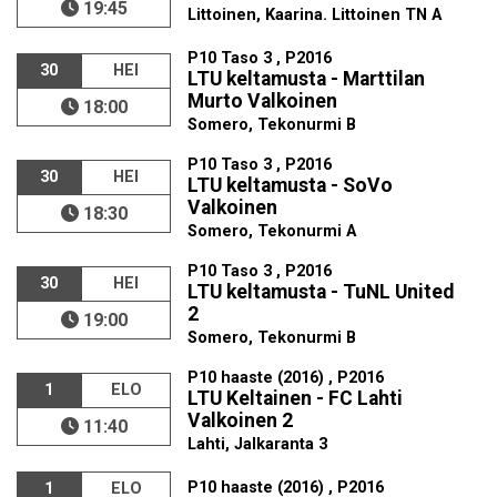
19:45
Littoinen, Kaarina. Littoinen TN A
P10 Taso 3 , P2016
30
HEI
LTU keltamusta - Marttilan
Murto Valkoinen
18:00
Somero, Tekonurmi B
P10 Taso 3 , P2016
30
HEI
LTU keltamusta - SoVo
Valkoinen
18:30
Somero, Tekonurmi A
P10 Taso 3 , P2016
30
HEI
LTU keltamusta - TuNL United
2
19:00
Somero, Tekonurmi B
P10 haaste (2016) , P2016
1
ELO
LTU Keltainen - FC Lahti
Valkoinen 2
11:40
Lahti, Jalkaranta 3
P10 haaste (2016) , P2016
1
ELO