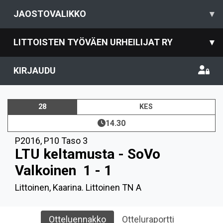
JAOSTOVALIKKO
▾
LITTOISTEN TYÖVÄEN URHEILIJAT RY
▾
KIRJAUDU
28
KES
14.30
P2016
,
P10 Taso 3
LTU keltamusta - SoVo
Valkoinen
1 - 1
Littoinen, Kaarina. Littoinen TN A
Otteluennakko
Otteluraportti