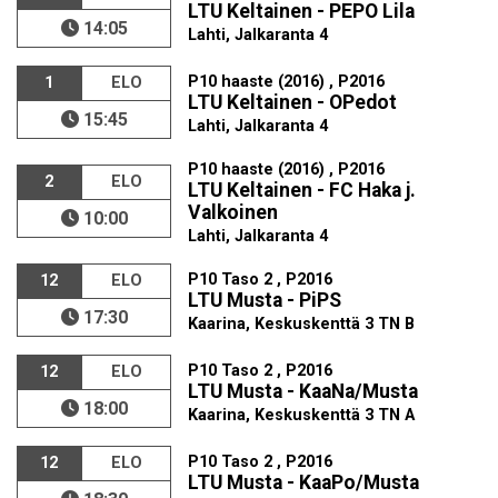
LTU Keltainen - PEPO Lila
14:05
Lahti, Jalkaranta 4
P10 haaste (2016) , P2016
1
ELO
LTU Keltainen - OPedot
15:45
Lahti, Jalkaranta 4
P10 haaste (2016) , P2016
2
ELO
LTU Keltainen - FC Haka j.
Valkoinen
10:00
Lahti, Jalkaranta 4
P10 Taso 2 , P2016
12
ELO
LTU Musta - PiPS
17:30
Kaarina, Keskuskenttä 3 TN B
P10 Taso 2 , P2016
12
ELO
LTU Musta - KaaNa/Musta
18:00
Kaarina, Keskuskenttä 3 TN A
P10 Taso 2 , P2016
12
ELO
LTU Musta - KaaPo/Musta