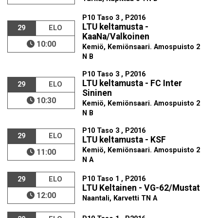
P10 Taso 3 , P2016
LTU keltamusta -
29
ELO
KaaNa/Valkoinen
10:00
Kemiö, Kemiönsaari. Amospuisto 2
N B
P10 Taso 3 , P2016
LTU keltamusta - FC Inter
29
ELO
Sininen
10:30
Kemiö, Kemiönsaari. Amospuisto 2
N B
P10 Taso 3 , P2016
29
ELO
LTU keltamusta - KSF
Kemiö, Kemiönsaari. Amospuisto 2
11:00
N A
P10 Taso 1 , P2016
29
ELO
LTU Keltainen - VG-62/Mustat
12:00
Naantali, Karvetti TN A