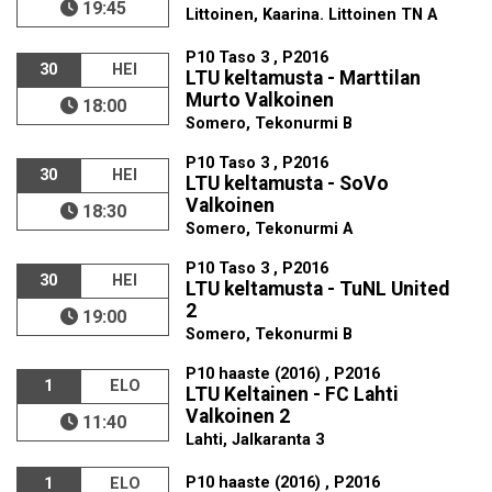
19:45
Littoinen, Kaarina. Littoinen TN A
P10 Taso 3 , P2016
30
HEI
LTU keltamusta - Marttilan
Murto Valkoinen
18:00
Somero, Tekonurmi B
P10 Taso 3 , P2016
30
HEI
LTU keltamusta - SoVo
Valkoinen
18:30
Somero, Tekonurmi A
P10 Taso 3 , P2016
30
HEI
LTU keltamusta - TuNL United
2
19:00
Somero, Tekonurmi B
P10 haaste (2016) , P2016
1
ELO
LTU Keltainen - FC Lahti
Valkoinen 2
11:40
Lahti, Jalkaranta 3
P10 haaste (2016) , P2016
1
ELO