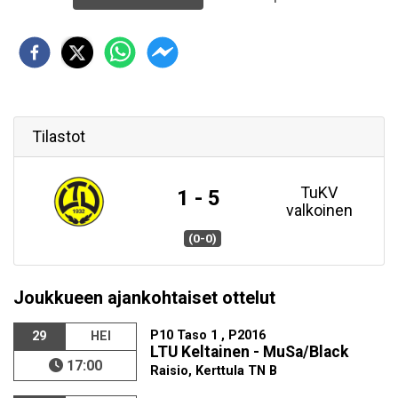
Tilastot
TuKV
1 - 5
valkoinen
(0-0)
Joukkueen ajankohtaiset ottelut
P10 Taso 1 , P2016
29
HEI
LTU Keltainen - MuSa/Black
17:00
Raisio, Kerttula TN B