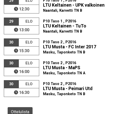
P10 Taso 1 , P2016
29
ELO
LTU Keltainen - UPK valkoinen
12:30
Naantali, Karvetti TN B
P10 Taso 1 , P2016
29
ELO
LTU Keltainen - TuTo
13:00
Naantali, Karvetti TN B
P10 Taso 2 , P2016
30
ELO
LTU Musta - FC Inter 2017
15:30
Masku, Taponketo TN B
P10 Taso 2 , P2016
30
ELO
LTU Musta - MaPS
16:00
Masku, Taponketo TN A
P10 Taso 2 , P2016
30
ELO
LTU Musta - Peimari Utd
16:30
Masku, Taponketo TN B
Ottelulista