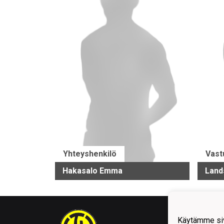
Yhteyshenkilö
Vast
Hakasalo Emma
Land
Käytämme siv