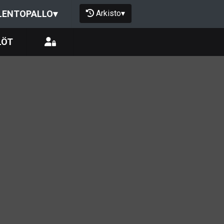
Arkisto
▾
LENTOPALLO
▾
LÖT