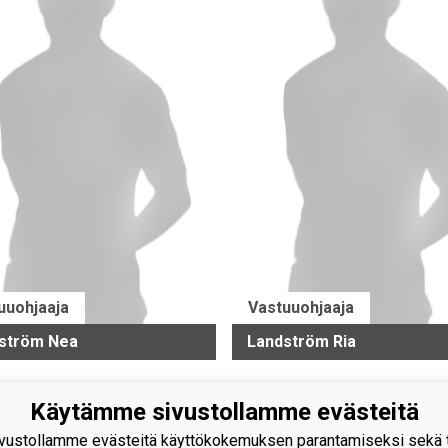
uuohjaaja
Vastuuohjaaja
ström Nea
Landström Ria
Käytämme sivustollamme evästeitä
ustollamme evästeitä käyttökokemuksen parantamiseksi sekä to