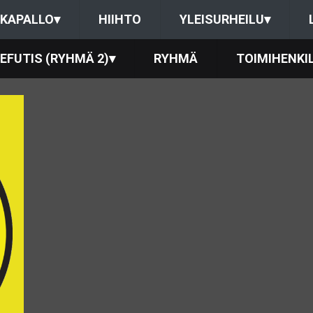
KAPALLO
▾
HIIHTO
YLEISURHEILU
▾
EFUTIS (RYHMÄ 2)
▾
RYHMÄ
TOIMIHENKI