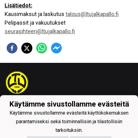
Lisätiedot:
Kausimaksut ja laskutus
talous@ltujalkapallo.fi
Pelipassit ja vakuutukset
seurasihteeri@ltujalkapallo.fi
Käytämme sivustollamme evästeitä
Tietosuojaseloste
Käytämme sivustollamme evästeitä käyttökokemuksen
parantamiseksi sekä toiminnallisiin ja tilastollisiin
tarkoituksiin.