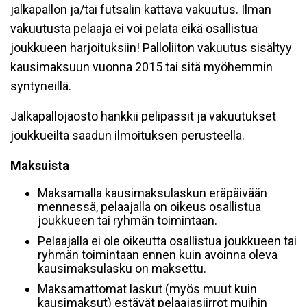
jalkapallon ja/tai futsalin kattava vakuutus. Ilman
vakuutusta pelaaja ei voi pelata eikä osallistua
joukkueen harjoituksiin! Palloliiton vakuutus sisältyy
kausimaksuun vuonna 2015 tai sitä myöhemmin
syntyneillä.
Jalkapallojaosto hankkii pelipassit ja vakuutukset
joukkueilta saadun ilmoituksen perusteella.
Maksuista
Maksamalla kausimaksulaskun eräpäivään
mennessä, pelaajalla on oikeus osallistua
joukkueen tai ryhmän toimintaan.
Pelaajalla ei ole oikeutta osallistua joukkueen tai
ryhmän toimintaan ennen kuin avoinna oleva
kausimaksulasku on maksettu.
Maksamattomat laskut (myös muut kuin
kausimaksut) estävät pelaajasiirrot muihin