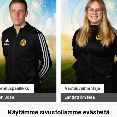
ennuspäällikkö
Vastuuvalmentaja
en Jose
Landström Nea
Käytämme sivustollamme evästeitä