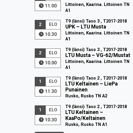
Littoinen, Kaarina. Littoinen TN
11.00
A1
T9 (länsi) Taso 3 , T2017-2018
2
ELO
UPK
–
LTU Musta
Littoinen, Kaarina. Littoinen TN
10.30
A1
T9 (länsi) Taso 3 , T2017-2018
2
ELO
LTU Musta
–
VG-62/Mustat
Littoinen, Kaarina. Littoinen TN
10.00
A1
T9 (länsi) Taso 2 , T2017-2018
1
ELO
LTU Keltainen
–
LiePa
Punainen
11.30
Rusko, Rusko TN A2
T9 (länsi) Taso 2 , T2017-2018
1
ELO
LTU Keltainen
–
KaaPo/Keltainen
10.30
Rusko, Rusko TN A1