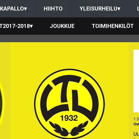
KAPALLO
▾
HIIHTO
YLEISURHEILU
▾
T2017-2018
▾
JOUKKUE
TOIMIHENKILÖT
1.5
Uu
Uu