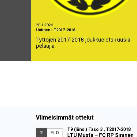
20.1.2026
Uutinen
-
T2017-2018
Tyttöjen 2017-2018 joukkue etsii uusia
pelaajia
Viimeisimmät ottelut
T9 (länsi) Taso 3 , T2017-2018
2
ELO
LTU Musta
–
FC RP Sininen