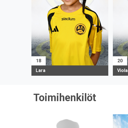
18
20
Lara
Viola
Toimihenkilöt