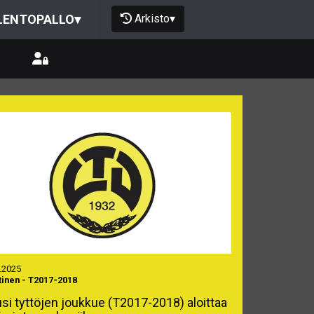
Arkisto
▾
LENTOPALLO
▾
.2025
tinen
-
T2017-2018
si tyttöjen joukkue (T2017-2018) aloittaa