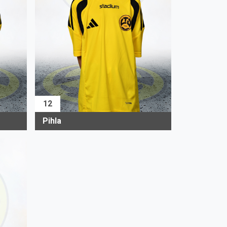
12
Pihla