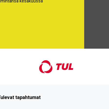
imintansa kesäkuussa
ulevat tapahtumat