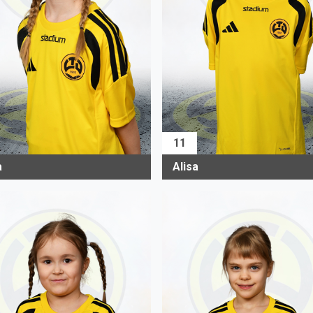
11
a
Alisa