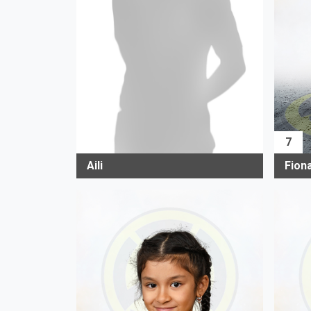
7
Fion
Aili