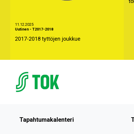
to
11.12.2025
Uutinen
-
T2017-2018
2017-2018 tyttöjen joukkue
Tapahtumakalenteri
T