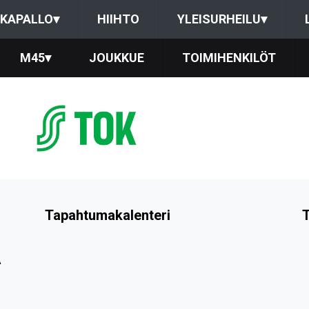
KAPALLO
▾
HIIHTO
YLEISURHEILU
▾
M45
▾
JOUKKUE
TOIMIHENKILÖT
Tapahtumakalenteri
T
A