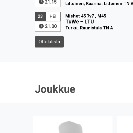
21.15
Littoinen, Kaarina. Littoinen TN 
Miehet 45 7v7 , M45
23
HEI
TuWe
–
LTU
21.00
Turku, Raunistula TN A
Ottelulista
Joukkue