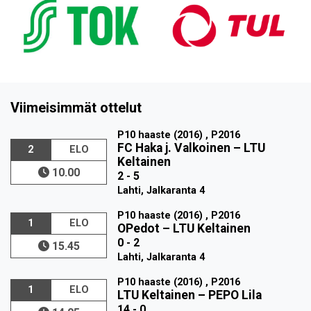
Viimeisimmät ottelut
P10 haaste (2016) , P2016
FC Haka j. Valkoinen
–
LTU
2
ELO
Keltainen
10.00
2 - 5
Lahti, Jalkaranta 4
P10 haaste (2016) , P2016
1
ELO
OPedot
–
LTU Keltainen
0 - 2
15.45
Lahti, Jalkaranta 4
P10 haaste (2016) , P2016
1
ELO
LTU Keltainen
–
PEPO Lila
14 - 0