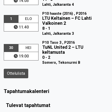
14.05
Lahti, Jalkaranta 4
P10 haaste (2016) , P2016
LTU Keltainen
–
FC Lahti
1
ELO
Valkoinen 2
11.40
8 - 1
Lahti, Jalkaranta 3
P10 Taso 3 , P2016
TuNL United 2
–
LTU
30
HEI
keltamusta
19.00
0 - 2
Somero, Tekonurmi B
Ottelulista
Tapahtumakalenteri
Tulevat tapahtumat