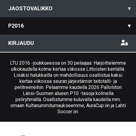
JAOSTOVALIKKO
▾
P2016
▾
KIRJAUDU
LTU 2016 -joukkueessa on 30 pelaajaa. Harjoittelemme
ulkokaudella kolme kertaa viikossa Littoisten kentällä.
Lisäksi halukkailla on mahdollisuus osallistua kaksi
kertaa viikossa seuran järjestämiin taitotalli- ja
pelitreeneihin. Pelaamme kaudella 2026 Palloliiton
Länsi-Suomen alueen P10 -tasoja kolmella
peliryhmällä. Osallistumme kuluvalla kaudella mm.
omaan Kultanummiturnaukseemme, AuraCup:iin ja Lahti
Soccer:iin.