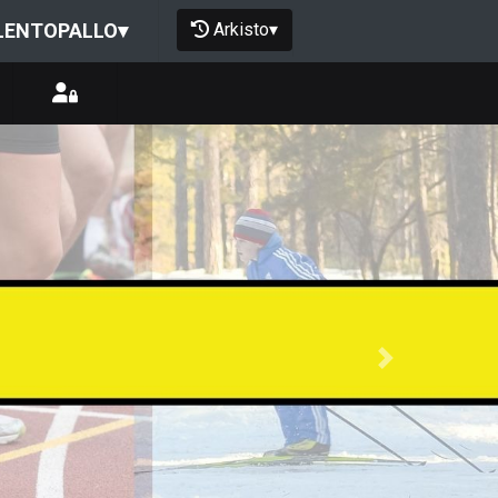
Arkisto
▾
LENTOPALLO
▾
Next