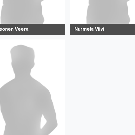
sonen Veera
Nurmela Viivi