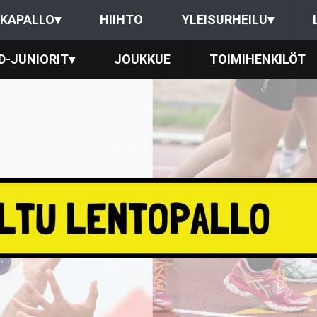
KAPALLO
▾
HIIHTO
YLEISURHEILU
▾
D-JUNIORIT
▾
JOUKKUE
TOIMIHENKILÖT