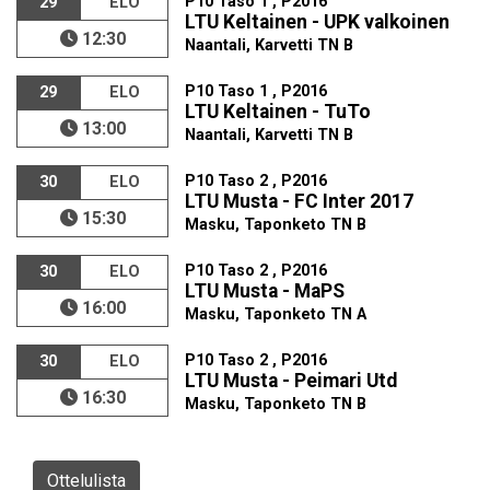
P10 Taso 1 , P2016
29
ELO
LTU Keltainen - UPK valkoinen
12:30
Naantali, Karvetti TN B
P10 Taso 1 , P2016
29
ELO
LTU Keltainen - TuTo
13:00
Naantali, Karvetti TN B
P10 Taso 2 , P2016
30
ELO
LTU Musta - FC Inter 2017
15:30
Masku, Taponketo TN B
P10 Taso 2 , P2016
30
ELO
LTU Musta - MaPS
16:00
Masku, Taponketo TN A
P10 Taso 2 , P2016
30
ELO
LTU Musta - Peimari Utd
16:30
Masku, Taponketo TN B
Ottelulista