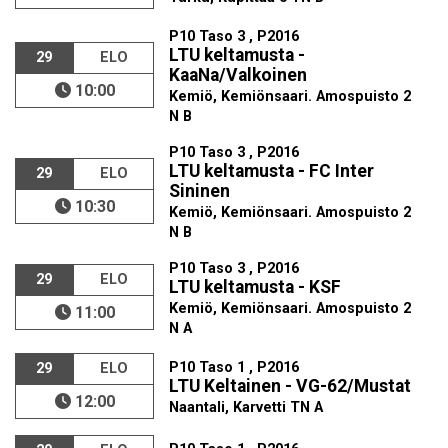
P10 Taso 3 , P2016
LTU keltamusta -
29
ELO
KaaNa/Valkoinen
10:00
Kemiö, Kemiönsaari. Amospuisto 2
N B
P10 Taso 3 , P2016
LTU keltamusta - FC Inter
29
ELO
Sininen
10:30
Kemiö, Kemiönsaari. Amospuisto 2
N B
P10 Taso 3 , P2016
29
ELO
LTU keltamusta - KSF
Kemiö, Kemiönsaari. Amospuisto 2
11:00
N A
P10 Taso 1 , P2016
29
ELO
LTU Keltainen - VG-62/Mustat
12:00
Naantali, Karvetti TN A