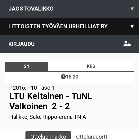
JAOSTOVALIKKO
▾
LITTOISTEN TYÖVÄEN URHEILIJAT RY
▾
KIRJAUDU
24
KES
18.20
P2016
,
P10 Taso 1
LTU Keltainen - TuNL
Valkoinen
2 - 2
Halikko, Salo. Hippo-arena TN A
Otteluennakko
Otteluraportti