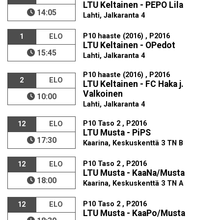
LTU Keltainen - PEPO Lila
14:05
Lahti, Jalkaranta 4
P10 haaste (2016) , P2016
1
ELO
LTU Keltainen - OPedot
15:45
Lahti, Jalkaranta 4
P10 haaste (2016) , P2016
2
ELO
LTU Keltainen - FC Haka j.
Valkoinen
10:00
Lahti, Jalkaranta 4
P10 Taso 2 , P2016
12
ELO
LTU Musta - PiPS
17:30
Kaarina, Keskuskenttä 3 TN B
P10 Taso 2 , P2016
12
ELO
LTU Musta - KaaNa/Musta
18:00
Kaarina, Keskuskenttä 3 TN A
P10 Taso 2 , P2016
12
ELO
LTU Musta - KaaPo/Musta