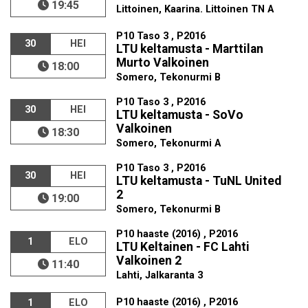
19:45
Littoinen, Kaarina. Littoinen TN A
P10 Taso 3 , P2016
30
HEI
LTU keltamusta - Marttilan
Murto Valkoinen
18:00
Somero, Tekonurmi B
P10 Taso 3 , P2016
30
HEI
LTU keltamusta - SoVo
Valkoinen
18:30
Somero, Tekonurmi A
P10 Taso 3 , P2016
30
HEI
LTU keltamusta - TuNL United
2
19:00
Somero, Tekonurmi B
P10 haaste (2016) , P2016
1
ELO
LTU Keltainen - FC Lahti
Valkoinen 2
11:40
Lahti, Jalkaranta 3
P10 haaste (2016) , P2016
1
ELO