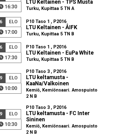
LTU Keltainen - TPS Musta
16:30
Turku, Kupittaa 5 TN A
P10 Taso 1 , P2016
6
ELO
LTU Keltainen - ÅIFK
17:00
Turku, Kupittaa 5 TN B
P10 Taso 1 , P2016
6
ELO
LTU Keltainen - EuPa White
17:30
Turku, Kupittaa 5 TN B
P10 Taso 3 , P2016
LTU keltamusta -
9
ELO
KaaNa/Valkoinen
10:00
Kemiö, Kemiönsaari. Amospuisto
2 N B
P10 Taso 3 , P2016
LTU keltamusta - FC Inter
9
ELO
Sininen
10:30
Kemiö, Kemiönsaari. Amospuisto
2 N B