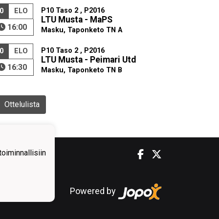
P10 Taso 2 , P2016
0
ELO
LTU Musta - MaPS
16:00
Masku, Taponketo TN A
P10 Taso 2 , P2016
0
ELO
LTU Musta - Peimari Utd
16:30
Masku, Taponketo TN B
Ottelulista
iminnallisiin
Powered by