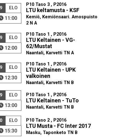
P10 Taso 3 , P2016
9
ELO
LTU keltamusta - KSF
Kemiö, Kemiönsaari. Amospuisto
11:00
2 N A
P10 Taso 1 , P2016
9
ELO
LTU Keltainen - VG-
62/Mustat
12:00
Naantali, Karvetti TN A
P10 Taso 1 , P2016
9
ELO
LTU Keltainen - UPK
valkoinen
12:30
Naantali, Karvetti TN B
P10 Taso 1 , P2016
9
ELO
LTU Keltainen - TuTo
13:00
Naantali, Karvetti TN B
P10 Taso 2 , P2016
0
ELO
LTU Musta - FC Inter 2017
15:30
Masku, Taponketo TN B