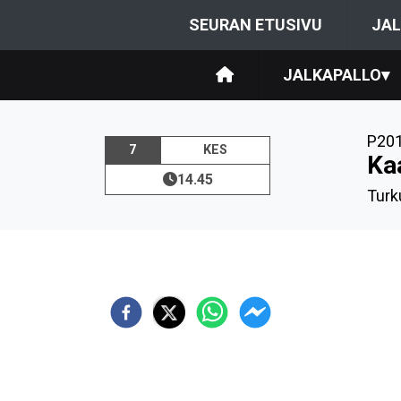
SEURAN ETUSIVU
JAL
JALKAPALLO
▾
P20
7
KES
Ka
14.45
Turk