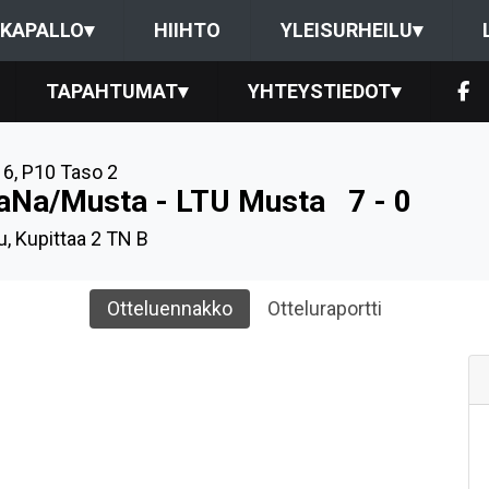
KAPALLO
▾
HIIHTO
YLEISURHEILU
▾
TAPAHTUMAT
▾
YHTEYSTIEDOT
▾
16
,
P10 Taso 2
aNa/Musta - LTU Musta
7 - 0
u, Kupittaa 2 TN B
Otteluennakko
Otteluraportti