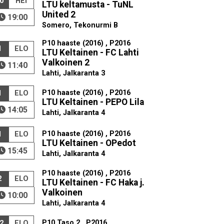
0
HEI
LTU keltamusta - TuNL
United 2
19:00
Somero, Tekonurmi B
P10 haaste (2016) , P2016
1
ELO
LTU Keltainen - FC Lahti
Valkoinen 2
11:40
Lahti, Jalkaranta 3
P10 haaste (2016) , P2016
1
ELO
LTU Keltainen - PEPO Lila
14:05
Lahti, Jalkaranta 4
P10 haaste (2016) , P2016
1
ELO
LTU Keltainen - OPedot
15:45
Lahti, Jalkaranta 4
P10 haaste (2016) , P2016
2
ELO
LTU Keltainen - FC Haka j.
Valkoinen
10:00
Lahti, Jalkaranta 4
P10 Taso 2 , P2016
2
ELO