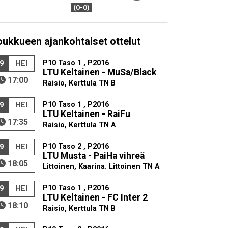
(0-0)
oukkueen ajankohtaiset ottelut
P10 Taso 1 , P2016
9
HEI
LTU Keltainen - MuSa/Black
17:00
Raisio, Kerttula TN B
P10 Taso 1 , P2016
9
HEI
LTU Keltainen - RaiFu
17:35
Raisio, Kerttula TN A
P10 Taso 2 , P2016
9
HEI
LTU Musta - PaiHa vihreä
18:05
Littoinen, Kaarina. Littoinen TN A
P10 Taso 1 , P2016
9
HEI
LTU Keltainen - FC Inter 2
18:10
Raisio, Kerttula TN B