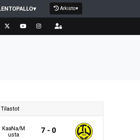
Arkisto
▾
LENTOPALLO
▾
Tilastot
KaaNa/M
7 - 0
usta