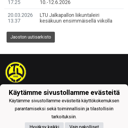
17.25
10.-12.6.2026
20.03.2026
LTU Jalkapallon liikuntaleiri
13.37
kesäkuun ensimmäisellä viikolla
Jaoston uutisarkisto
Käytämme sivustollamme evästeitä
Tietosuojaseloste
Käytämme sivustollamme evästeitä käyttökokemuksen
parantamiseksi sekä toiminnallisiin ja tilastollisiin
tarkoituksiin.
Hyväksy kaikki
Vain pakolliset