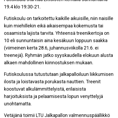
19.4 klo 19:30-21.
Futiskoulu on tarkoitettu kaikille aikuisille, niin naisille
kuin miehillekin eikä aikaisempaa kokemusta tai
osaamista lajista tarvita. Yhteensä treenikertoja on
10 eli sunnuntaisin aina kesäkuun loppuun saakka
(viimeinen kerta 28.6, juhannusviikolla 21.6. ei
treenejä). Ryhmän jatko syyskaudella elokuun alusta
alkaen mahdollinen kiinnostuksen mukaan.
Futiskoulussa tutustutaan jalkapalloiluun liikkumisen
ilosta ja loistavasta porukasta nauttien. Treenit
koostuvat alkulämmittelyistä, erilaisista
harjoituksista ja pelaamisesta lopun venyttelyjä
unohtamatta.
Vetäjänä toimii LTU Jalkapallon valmennuspäällikkö