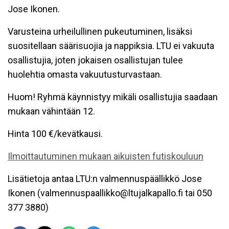
Jose Ikonen.
Varusteina urheilullinen pukeutuminen, lisäksi
suositellaan säärisuojia ja nappiksia. LTU ei vakuuta
osallistujia, joten jokaisen osallistujan tulee
huolehtia omasta vakuutusturvastaan.
Huom! Ryhmä käynnistyy mikäli osallistujia saadaan
mukaan vähintään 12.
Hinta 100 €/kevätkausi.
Ilmoittautuminen mukaan aikuisten futiskouluun
Lisätietoja antaa LTU:n valmennuspäällikkö Jose
Ikonen (valmennuspaallikko@ltujalkapallo.fi tai 050
377 3880)