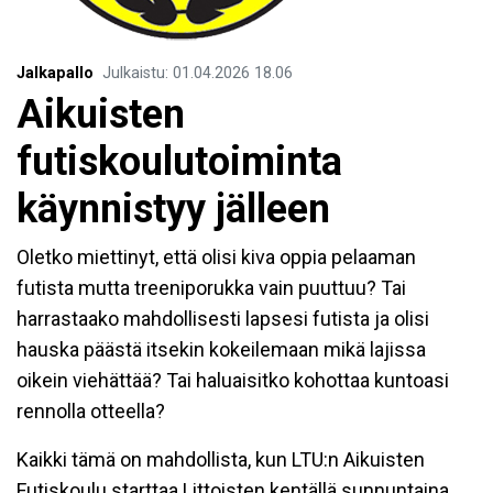
Jalkapallo
Julkaistu
:
01.04.2026
18.06
Aikuisten
futiskoulutoiminta
käynnistyy jälleen
Oletko miettinyt, että olisi kiva oppia pelaaman
futista mutta treeniporukka vain puuttuu? Tai
harrastaako mahdollisesti lapsesi futista ja olisi
hauska päästä itsekin kokeilemaan mikä lajissa
oikein viehättää? Tai haluaisitko kohottaa kuntoasi
rennolla otteella?
Kaikki tämä on mahdollista, kun LTU:n Aikuisten
Futiskoulu starttaa Littoisten kentällä sunnuntaina