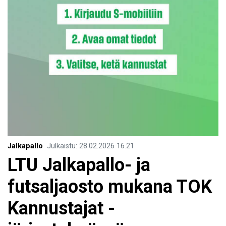
Jalkapallo
Julkaistu
:
28.02.2026
16.21
LTU Jalkapallo- ja
futsaljaosto mukana TOK
Kannustajat -