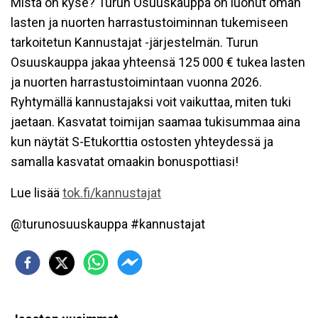
Mistä on kyse? Turun Osuuskauppa on luonut oman
lasten ja nuorten harrastustoiminnan tukemiseen
tarkoitetun Kannustajat -järjestelmän. Turun
Osuuskauppa jakaa yhteensä 125 000 € tukea lasten
ja nuorten harrastustoimintaan vuonna 2026.
Ryhtymällä kannustajaksi voit vaikuttaa, miten tuki
jaetaan. Kasvatat toimijan saamaa tukisummaa aina
kun näytät S-Etukorttia ostosten yhteydessä ja
samalla kasvatat omaakin bonuspottiasi!
Lue lisää
tok.fi/kannustajat
@turunosuuskauppa #kannustajat