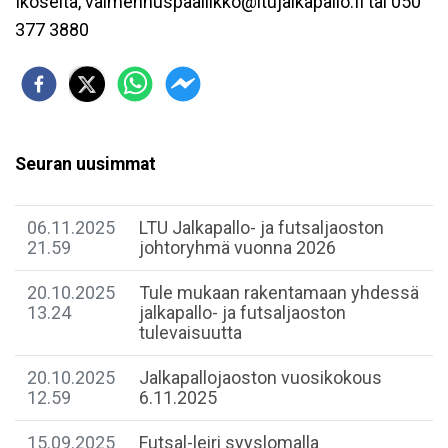
Ikoselta, valmennuspaallikko@ltujalkapallo.fi tai 050
377 3880
Seuran uusimmat
06.11.2025
LTU Jalkapallo- ja futsaljaoston
21.59
johtoryhmä vuonna 2026
20.10.2025
Tule mukaan rakentamaan yhdessä
13.24
jalkapallo- ja futsaljaoston
tulevaisuutta
20.10.2025
Jalkapallojaoston vuosikokous
12.59
6.11.2025
15.09.2025
Futsal-leiri syyslomalla