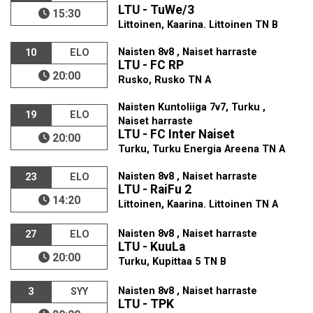
LTU - TuWe/3
15:30
Littoinen, Kaarina. Littoinen TN B
Naisten 8v8 , Naiset harraste
10
ELO
LTU - FC RP
20:00
Rusko, Rusko TN A
Naisten Kuntoliiga 7v7, Turku ,
19
ELO
Naiset harraste
LTU - FC Inter Naiset
20:00
Turku, Turku Energia Areena TN A
Naisten 8v8 , Naiset harraste
23
ELO
LTU - RaiFu 2
14:20
Littoinen, Kaarina. Littoinen TN A
Naisten 8v8 , Naiset harraste
27
ELO
LTU - KuuLa
20:00
Turku, Kupittaa 5 TN B
Naisten 8v8 , Naiset harraste
3
SYY
LTU - TPK