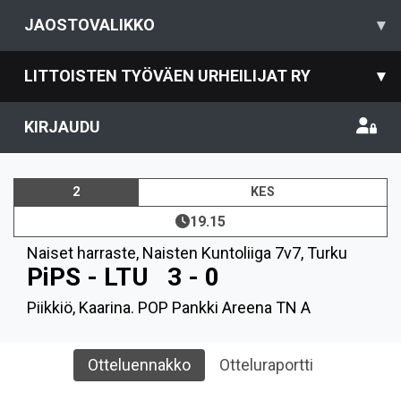
JAOSTOVALIKKO
▾
LITTOISTEN TYÖVÄEN URHEILIJAT RY
▾
KIRJAUDU
2
KES
19.15
Naiset harraste
,
Naisten Kuntoliiga 7v7, Turku
PiPS - LTU
3 - 0
Piikkiö, Kaarina. POP Pankki Areena TN A
Otteluennakko
Otteluraportti