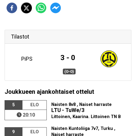
Tilastot
3 - 0
PiPS
(0-0)
Joukkueen ajankohtaiset ottelut
Naisten 8v8 , Naiset harraste
5
ELO
LTU - TuWe/3
20:10
Littoinen, Kaarina. Littoinen TN B
Naisten Kuntoliiga 7v7, Turku ,
9
ELO
Naiset harraste