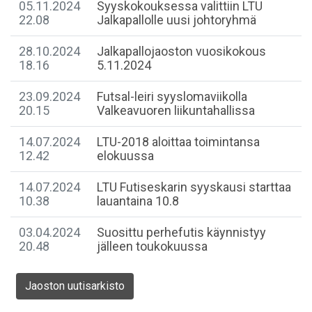
05.11.2024
Syyskokouksessa valittiin LTU
22.08
Jalkapallolle uusi johtoryhmä
28.10.2024
Jalkapallojaoston vuosikokous
18.16
5.11.2024
23.09.2024
Futsal-leiri syyslomaviikolla
20.15
Valkeavuoren liikuntahallissa
14.07.2024
LTU-2018 aloittaa toimintansa
12.42
elokuussa
14.07.2024
LTU Futiseskarin syyskausi starttaa
10.38
lauantaina 10.8
03.04.2024
Suosittu perhefutis käynnistyy
20.48
jälleen toukokuussa
Jaoston uutisarkisto