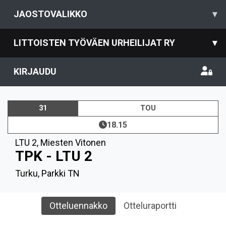
JAOSTOVALIKKO
▾
LITTOISTEN TYÖVÄEN URHEILIJAT RY
▾
KIRJAUDU
31
TOU
18.15
LTU 2
,
Miesten Vitonen
TPK - LTU 2
Turku, Parkki TN
Otteluennakko
Otteluraportti