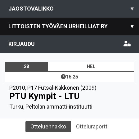
JAOSTOVALIKKO
▾
LITTOISTEN TYÖVÄEN URHEILIJAT RY
▾
KIRJAUDU
28
HEL
16.25
P2010
,
P17 Futsal-Kakkonen (2009)
PTU Kympit - LTU
Turku, Peltolan ammatti-instituutti
Otteluennakko
Otteluraportti