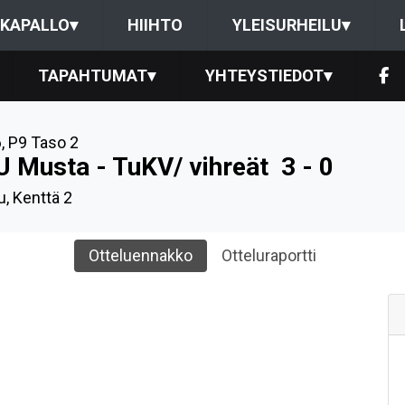
KAPALLO
▾
HIIHTO
YLEISURHEILU
▾
TAPAHTUMAT
▾
YHTEYSTIEDOT
▾
6
,
P9 Taso 2
U Musta - TuKV/ vihreät
3 - 0
u, Kenttä 2
Otteluennakko
Otteluraportti