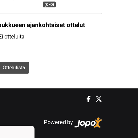
(0-0)
oukkueen ajankohtaiset ottelut
Ei otteluita
Ottelulista
Powered by