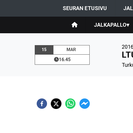
SEURAN ETUSIVU
JAL
JALKAPALLO
▾
201
15
MAR
LT
16.45
Turk