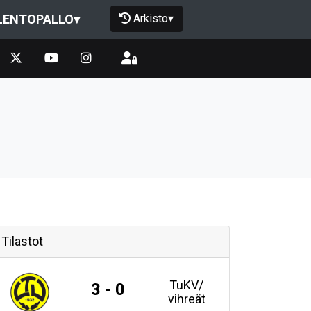
Arkisto
▾
LENTOPALLO
▾
Tilastot
TuKV/
3 - 0
vihreät