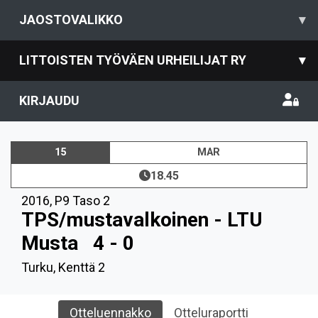
JAOSTOVALIKKO
▾
LITTOISTEN TYÖVÄEN URHEILIJAT RY
▾
KIRJAUDU
15
MAR
18.45
2016
,
P9 Taso 2
TPS/mustavalkoinen - LTU
Musta
4 - 0
Turku, Kenttä 2
Otteluennakko
Otteluraportti