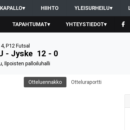
KAPALLO
▾
HIIHTO
YLEISURHEILU
▾
TAPAHTUMAT
▾
YHTEYSTIEDOT
▾
14
,
P12 Futsal
U - Jyske
12 - 0
, Ilpoisten palloiluhalli
Otteluennakko
Otteluraportti