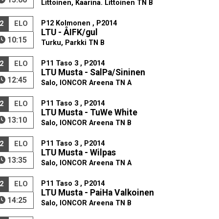
Littoinen, Kaarina. Littoinen TN B
P12 Kolmonen , P2014
2
ELO
LTU - ÅIFK/gul
10:15
Turku, Parkki TN B
P11 Taso 3 , P2014
2
ELO
LTU Musta - SalPa/Sininen
12:45
Salo, IONCOR Areena TN A
P11 Taso 3 , P2014
2
ELO
LTU Musta - TuWe White
13:10
Salo, IONCOR Areena TN B
P11 Taso 3 , P2014
2
ELO
LTU Musta - Wilpas
13:35
Salo, IONCOR Areena TN A
P11 Taso 3 , P2014
2
ELO
LTU Musta - PaiHa Valkoinen
14:25
Salo, IONCOR Areena TN B