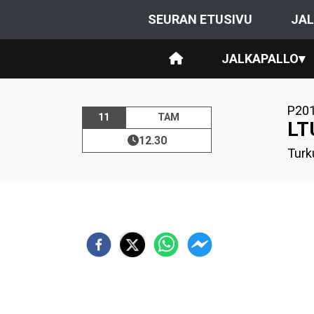
SEURAN ETUSIVU
JAL
JALKAPALLO
▾
P20
11
TAM
LT
12.30
Turku