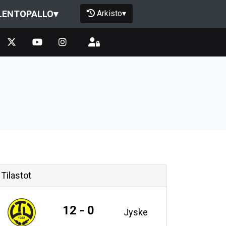
Arkisto
▾
LENTOPALLO
▾
Tilastot
12 - 0
Jyske