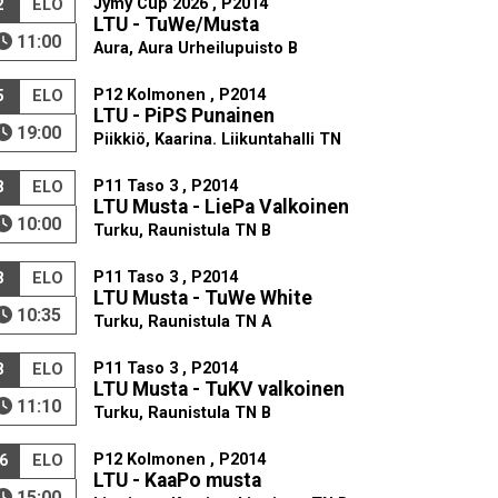
Jymy Cup 2026 , P2014
2
ELO
LTU - TuWe/Musta
11:00
Aura, Aura Urheilupuisto B
P12 Kolmonen , P2014
5
ELO
LTU - PiPS Punainen
19:00
Piikkiö, Kaarina. Liikuntahalli TN
P11 Taso 3 , P2014
8
ELO
LTU Musta - LiePa Valkoinen
10:00
Turku, Raunistula TN B
P11 Taso 3 , P2014
8
ELO
LTU Musta - TuWe White
10:35
Turku, Raunistula TN A
P11 Taso 3 , P2014
8
ELO
LTU Musta - TuKV valkoinen
11:10
Turku, Raunistula TN B
P12 Kolmonen , P2014
6
ELO
LTU - KaaPo musta
15:00