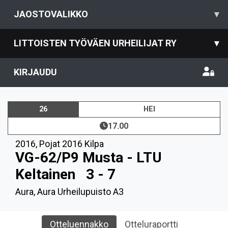
JAOSTOVALIKKO
▾
LITTOISTEN TYÖVÄEN URHEILIJAT RY
▾
KIRJAUDU
26
HEI
17.00
2016
,
Pojat 2016 Kilpa
VG-62/P9 Musta - LTU
Keltainen
3 - 7
Aura, Aura Urheilupuisto A3
Otteluennakko
Otteluraportti