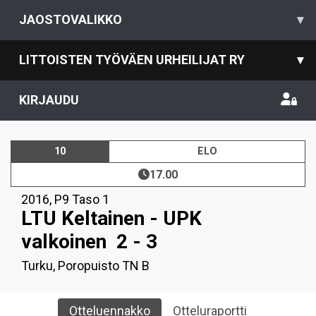
JAOSTOVALIKKO
▾
LITTOISTEN TYÖVÄEN URHEILIJAT RY
▾
KIRJAUDU
10
ELO
17.00
2016
,
P9 Taso 1
LTU Keltainen - UPK
valkoinen
2 - 3
Turku, Poropuisto TN B
Otteluennakko
Otteluraportti