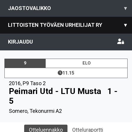
JAOSTOVALIKKO
▾
LITTOISTEN TYÖVÄEN URHEILIJAT RY
▾
KIRJAUDU
9
ELO
11.15
2016
,
P9 Taso 2
Peimari Utd - LTU Musta
1 -
5
Somero, Tekonurmi A2
Otteluennakko
Otteluraportti