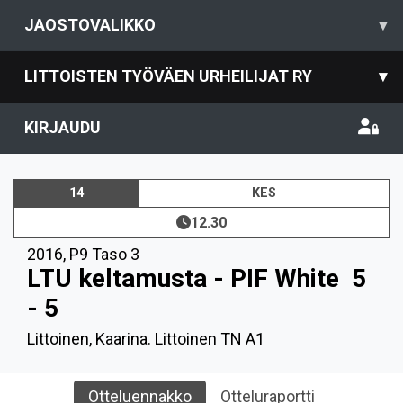
JAOSTOVALIKKO
▾
LITTOISTEN TYÖVÄEN URHEILIJAT RY
▾
KIRJAUDU
14
KES
12.30
2016
,
P9 Taso 3
LTU keltamusta - PIF White
5
- 5
Littoinen, Kaarina. Littoinen TN A1
Otteluennakko
Otteluraportti