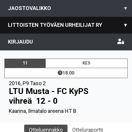
JAOSTOVALIKKO
▾
LITTOISTEN TYÖVÄEN URHEILIJAT RY
▾
KIRJAUDU
11
KES
18.00
2016
,
P9 Taso 2
LTU Musta - FC KyPS
vihreä
12 - 0
Kaarina, Ilmatalo areena HT B
Otteluennakko
Otteluraportti