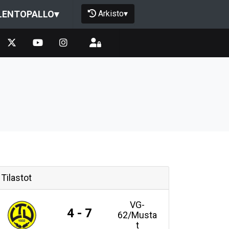
Arkisto
▾
LENTOPALLO
▾
Tilastot
VG-
4 - 7
62/Musta
t