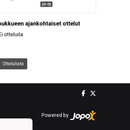
(0-0)
oukkueen ajankohtaiset ottelut
Ei otteluita
Ottelulista
Powered by