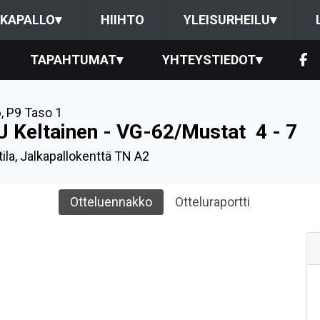
KAPALLO
▾
HIIHTO
YLEISURHEILU
▾
TAPAHTUMAT
▾
YHTEYSTIEDOT
▾
6
,
P9 Taso 1
U Keltainen - VG-62/Mustat
4 - 7
tila, Jalkapallokenttä TN A2
Otteluennakko
Otteluraportti