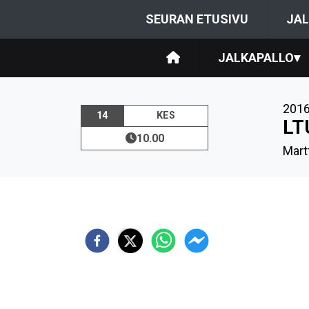
SEURAN ETUSIVU
JAL
JALKAPALLO
▾
201
14
KES
LT
10.00
Mart