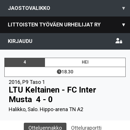
JAOSTOVALIKKO
▾
LITTOISTEN TYÖVÄEN URHEILIJAT RY
▾
KIRJAUDU
4
HEI
18.30
2016
,
P9 Taso 1
LTU Keltainen - FC Inter
Musta
4 - 0
Halikko, Salo. Hippo-arena TN A2
Otteluennakko
Otteluraportti