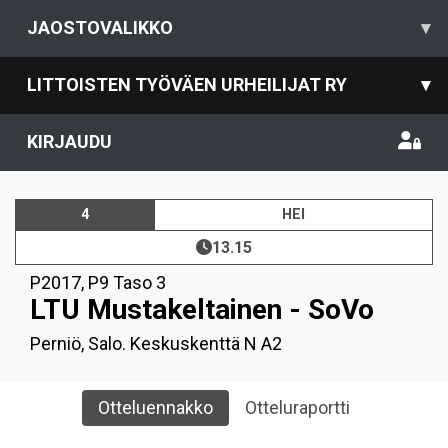
JAOSTOVALIKKO
▾
LITTOISTEN TYÖVÄEN URHEILIJAT RY
▾
KIRJAUDU
4
HEI
13.15
P2017
,
P9 Taso 3
LTU Mustakeltainen - SoVo
Perniö, Salo. Keskuskenttä N A2
Otteluennakko
Otteluraportti