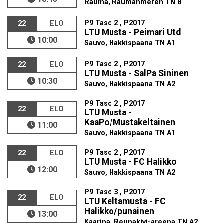
Rauma, Raumanmeren TN B
P9 Taso 2 , P2017
22
ELO
LTU Musta - Peimari Utd
10:00
Sauvo, Hakkispaana TN A1
P9 Taso 2 , P2017
22
ELO
LTU Musta - SalPa Sininen
10:30
Sauvo, Hakkispaana TN A2
P9 Taso 2 , P2017
22
ELO
LTU Musta -
KaaPo/Mustakeltainen
11:00
Sauvo, Hakkispaana TN A1
P9 Taso 2 , P2017
22
ELO
LTU Musta - FC Halikko
12:00
Sauvo, Hakkispaana TN A2
P9 Taso 3 , P2017
22
ELO
LTU Keltamusta - FC
Halikko/punainen
13:00
Kaarina, Reunakivi-areena TN A2