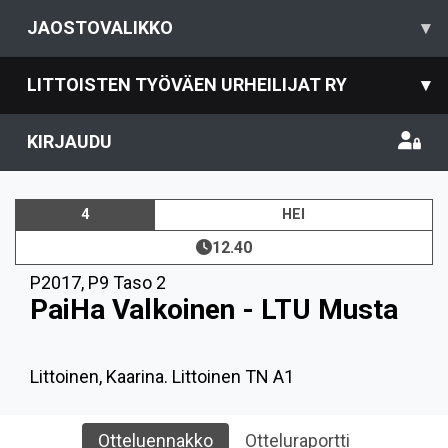
JAOSTOVALIKKO
▾
LITTOISTEN TYÖVÄEN URHEILIJAT RY
▾
KIRJAUDU
4
HEI
12.40
P2017
,
P9 Taso 2
PaiHa Valkoinen - LTU Musta
Littoinen, Kaarina. Littoinen TN A1
Otteluennakko
Otteluraportti