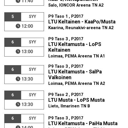
11:40
Salo, IONCOR Areena TN A2
P9 Taso 1 , P2017
5
SYY
LTU Keltainen - KaaPo/Musta
12:00
Kaarina, Reunakivi-areena TN A2
P9 Taso 3 , P2017
6
SYY
LTU Keltamusta - LoPS
Keltainen
13:00
Loimaa, PEMA Areena TN A1
P9 Taso 3 , P2017
6
SYY
LTU Keltamusta - SalPa
Valkoinen
13:30
Loimaa, PEMA Areena TN A2
P9 Taso 2 , P2017
6
SYY
LTU Musta - LoPS Musta
13:30
Lieto, Ilmarinen TN B
P9 Taso 3 , P2017
6
SYY
LTU Keltamusta - PaiHa Musta
14:00