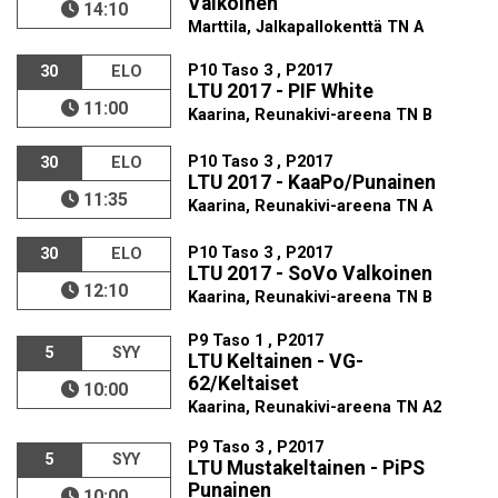
Valkoinen
14:10
Marttila, Jalkapallokenttä TN A
P10 Taso 3 , P2017
30
ELO
LTU 2017 - PIF White
11:00
Kaarina, Reunakivi-areena TN B
P10 Taso 3 , P2017
30
ELO
LTU 2017 - KaaPo/Punainen
11:35
Kaarina, Reunakivi-areena TN A
P10 Taso 3 , P2017
30
ELO
LTU 2017 - SoVo Valkoinen
12:10
Kaarina, Reunakivi-areena TN B
P9 Taso 1 , P2017
5
SYY
LTU Keltainen - VG-
62/Keltaiset
10:00
Kaarina, Reunakivi-areena TN A2
P9 Taso 3 , P2017
5
SYY
LTU Mustakeltainen - PiPS
Punainen
10:00