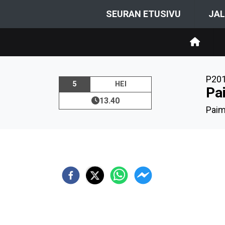
SEURAN ETUSIVU
JAL
P20
5
HEI
Pa
13.40
Paim