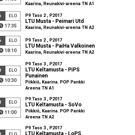
Kaarina, Reunakivi-areena TN A1
P9 Taso 2 , P2017
6
ELO
LTU Musta - Peimari Utd
17:35
Kaarina, Reunakivi-areena TN A2
P9 Taso 2 , P2017
6
ELO
LTU Musta - PaiHa Valkoinen
18:10
Kaarina, Reunakivi-areena TN A2
P9 Taso 3 , P2017
LTU Keltamusta - PiPS
8
ELO
Punainen
10:30
Piikkiö, Kaarina. POP Pankki
Areena TN A1
P9 Taso 3 , P2017
8
ELO
LTU Keltamusta - SoVo
Piikkiö, Kaarina. POP Pankki
11:00
Areena TN A2
P9 Taso 3 , P2017
LTU Keltamusta - LoPS
8
ELO