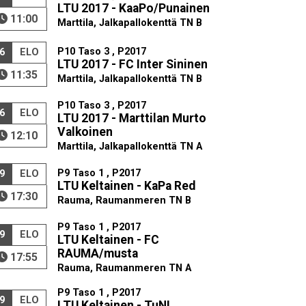
LTU 2017 - KaaPo/Punainen
11:00
Marttila, Jalkapallokenttä TN B
P10 Taso 3 , P2017
6
ELO
LTU 2017 - FC Inter Sininen
11:35
Marttila, Jalkapallokenttä TN B
P10 Taso 3 , P2017
6
ELO
LTU 2017 - Marttilan Murto
Valkoinen
12:10
Marttila, Jalkapallokenttä TN A
P9 Taso 1 , P2017
9
ELO
LTU Keltainen - KaPa Red
17:30
Rauma, Raumanmeren TN B
P9 Taso 1 , P2017
9
ELO
LTU Keltainen - FC
RAUMA/musta
17:55
Rauma, Raumanmeren TN A
P9 Taso 1 , P2017
9
ELO
LTU Keltainen - TuNL