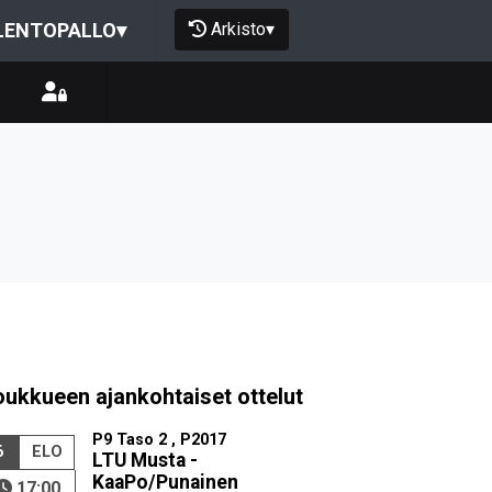
Arkisto
▾
LENTOPALLO
▾
oukkueen ajankohtaiset ottelut
P9 Taso 2 , P2017
6
ELO
LTU Musta -
KaaPo/Punainen
17:00