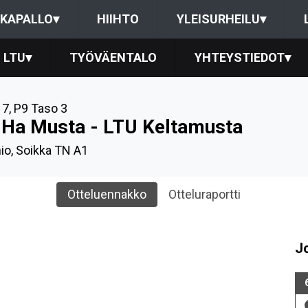
KAPALLO
▾
HIIHTO
YLEISURHEILU
▾
LTU
▾
TYÖVÄENTALO
YHTEYSTIEDOT
▾
17
,
P9 Taso 3
iHa Musta - LTU Keltamusta
io, Soikka TN A1
Otteluennakko
Otteluraportti
J