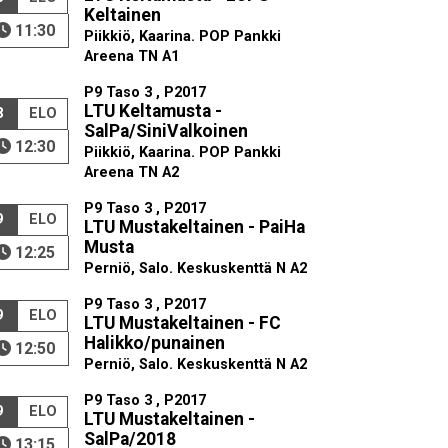
Keltainen
11:30
Piikkiö, Kaarina. POP Pankki
Areena TN A1
P9 Taso 3 , P2017
LTU Keltamusta -
8
ELO
SalPa/SiniValkoinen
12:30
Piikkiö, Kaarina. POP Pankki
Areena TN A2
P9 Taso 3 , P2017
9
ELO
LTU Mustakeltainen - PaiHa
Musta
12:25
Perniö, Salo. Keskuskenttä N A2
P9 Taso 3 , P2017
9
ELO
LTU Mustakeltainen - FC
Halikko/punainen
12:50
Perniö, Salo. Keskuskenttä N A2
P9 Taso 3 , P2017
9
ELO
LTU Mustakeltainen -
SalPa/2018
13:15