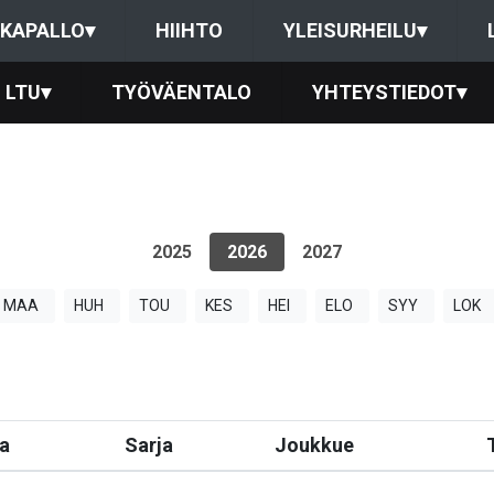
KAPALLO
▾
HIIHTO
YLEISURHEILU
▾
LTU
▾
TYÖVÄENTALO
YHTEYSTIEDOT
▾
2025
2026
2027
MAA
HUH
TOU
KES
HEI
ELO
SYY
LOK
a
Sarja
Joukkue