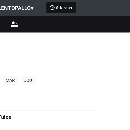
Arkisto
▾
LENTOPALLO
▾
MAR
JOU
Tulos