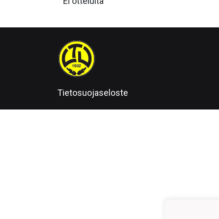
Ei otteluita
Tietosuojaseloste