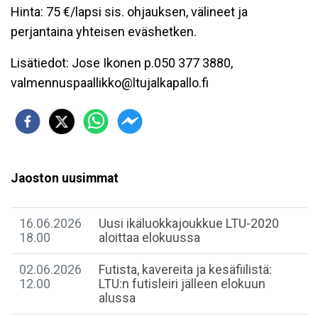
Hinta: 75 €/lapsi sis. ohjauksen, välineet ja
perjantaina yhteisen eväshetken.
Lisätiedot: Jose Ikonen p.050 377 3880,
valmennuspaallikko@ltujalkapallo.fi
Jaoston uusimmat
16.06.2026
Uusi ikäluokkajoukkue LTU-2020
18.00
aloittaa elokuussa
02.06.2026
Futista, kavereita ja kesäfiilistä:
12.00
LTU:n futisleiri jälleen elokuun
alussa