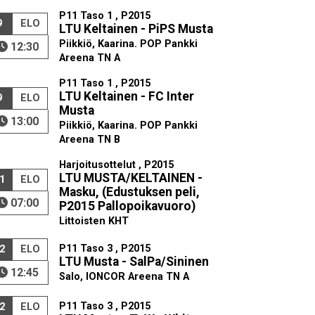
P11 Taso 1 , P2015
9
ELO
LTU Keltainen - PiPS Musta
Piikkiö, Kaarina. POP Pankki
12:30
Areena TN A
P11 Taso 1 , P2015
LTU Keltainen - FC Inter
9
ELO
Musta
13:00
Piikkiö, Kaarina. POP Pankki
Areena TN B
Harjoitusottelut , P2015
LTU MUSTA/KELTAINEN -
1
ELO
Masku, (Edustuksen peli,
07:00
P2015 Pallopoikavuoro)
Littoisten KHT
P11 Taso 3 , P2015
2
ELO
LTU Musta - SalPa/Sininen
12:45
Salo, IONCOR Areena TN A
P11 Taso 3 , P2015
2
ELO