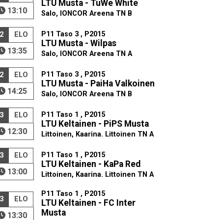
LTU Musta - TuWe White
13:10
Salo, IONCOR Areena TN B
P11 Taso 3 , P2015
2
ELO
LTU Musta - Wilpas
13:35
Salo, IONCOR Areena TN A
P11 Taso 3 , P2015
2
ELO
LTU Musta - PaiHa Valkoinen
14:25
Salo, IONCOR Areena TN B
P11 Taso 1 , P2015
3
ELO
LTU Keltainen - PiPS Musta
12:30
Littoinen, Kaarina. Littoinen TN A
P11 Taso 1 , P2015
3
ELO
LTU Keltainen - KaPa Red
13:00
Littoinen, Kaarina. Littoinen TN A
P11 Taso 1 , P2015
3
ELO
LTU Keltainen - FC Inter
Musta
13:30