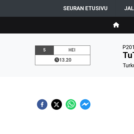
SEURAN ETUSIVU
JAL
P20
5
HEI
Tu
13.20
Turk