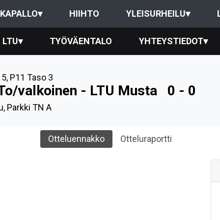
KAPALLO
▾
HIIHTO
YLEISURHEILU
▾
LTU
▾
TYÖVÄENTALO
YHTEYSTIEDOT
▾
15
,
P11 Taso 3
To/valkoinen - LTU Musta
0 - 0
u, Parkki TN A
Otteluennakko
Otteluraportti