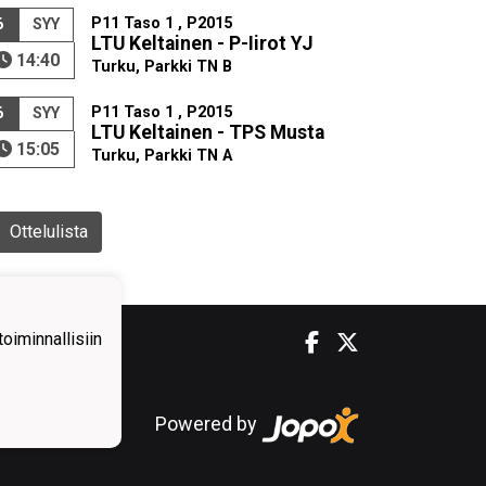
P11 Taso 1 , P2015
6
SYY
LTU Keltainen - P-Iirot YJ
14:40
Turku, Parkki TN B
P11 Taso 1 , P2015
6
SYY
LTU Keltainen - TPS Musta
15:05
Turku, Parkki TN A
Ottelulista
iminnallisiin
Powered by