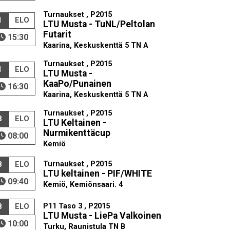
Turnaukset , P2015
1
ELO
LTU Musta - TuNL/Peltolan
Futarit
15:30
Kaarina, Keskuskenttä 5 TN A
Turnaukset , P2015
1
ELO
LTU Musta -
KaaPo/Punainen
16:30
Kaarina, Keskuskenttä 5 TN A
Turnaukset , P2015
8
ELO
LTU Keltainen -
Nurmikenttäcup
08:00
Kemiö
Turnaukset , P2015
8
ELO
LTU keltainen - PIF/WHITE
09:40
Kemiö, Kemiönsaari. 4
P11 Taso 3 , P2015
8
ELO
LTU Musta - LiePa Valkoinen
10:00
Turku, Raunistula TN B