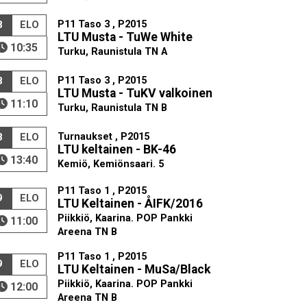
P11 Taso 3 , P2015
8
ELO
LTU Musta - TuWe White
10:35
Turku, Raunistula TN A
P11 Taso 3 , P2015
8
ELO
LTU Musta - TuKV valkoinen
11:10
Turku, Raunistula TN B
Turnaukset , P2015
8
ELO
LTU keltainen - BK-46
13:40
Kemiö, Kemiönsaari. 5
P11 Taso 1 , P2015
9
ELO
LTU Keltainen - ÅIFK/2016
Piikkiö, Kaarina. POP Pankki
11:00
Areena TN B
P11 Taso 1 , P2015
9
ELO
LTU Keltainen - MuSa/Black
Piikkiö, Kaarina. POP Pankki
12:00
Areena TN B