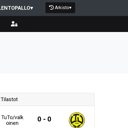
Arkisto
▾
LENTOPALLO
▾
Tilastot
TuTo/valk
0 - 0
oinen