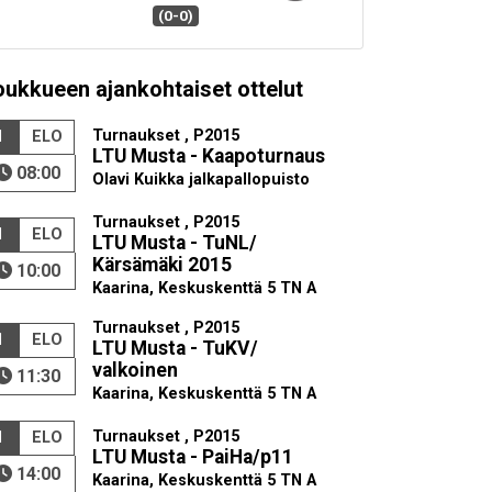
(0-0)
oukkueen ajankohtaiset ottelut
Turnaukset , P2015
1
ELO
LTU Musta - Kaapoturnaus
08:00
Olavi Kuikka jalkapallopuisto
Turnaukset , P2015
1
ELO
LTU Musta - TuNL/
Kärsämäki 2015
10:00
Kaarina, Keskuskenttä 5 TN A
Turnaukset , P2015
1
ELO
LTU Musta - TuKV/
valkoinen
11:30
Kaarina, Keskuskenttä 5 TN A
Turnaukset , P2015
1
ELO
LTU Musta - PaiHa/p11
14:00
Kaarina, Keskuskenttä 5 TN A