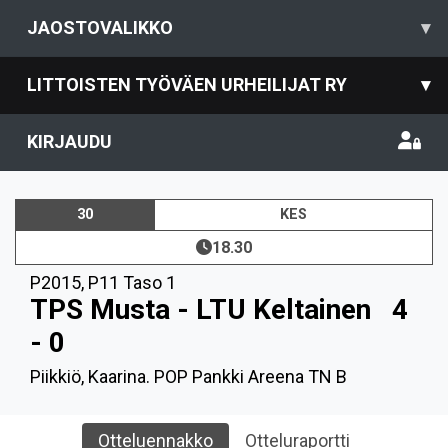
JAOSTOVALIKKO
▾
LITTOISTEN TYÖVÄEN URHEILIJAT RY
▾
KIRJAUDU
30
KES
18.30
P2015
,
P11 Taso 1
TPS Musta - LTU Keltainen
4
- 0
Piikkiö, Kaarina. POP Pankki Areena TN B
Otteluennakko
Otteluraportti