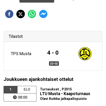
Tilastot
4 - 0
TPS Musta
(0-0)
Joukkueen ajankohtaiset ottelut
Turnaukset , P2015
1
ELO
LTU Musta - Kaapoturnaus
08:00
Olavi Kuikka jalkapallopuisto