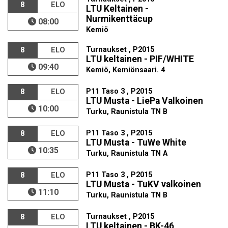
8
ELO
LTU Keltainen -
Nurmikenttäcup
08:00
Kemiö
Turnaukset , P2015
8
ELO
LTU keltainen - PIF/WHITE
09:40
Kemiö, Kemiönsaari. 4
P11 Taso 3 , P2015
8
ELO
LTU Musta - LiePa Valkoinen
10:00
Turku, Raunistula TN B
P11 Taso 3 , P2015
8
ELO
LTU Musta - TuWe White
10:35
Turku, Raunistula TN A
P11 Taso 3 , P2015
8
ELO
LTU Musta - TuKV valkoinen
11:10
Turku, Raunistula TN B
Turnaukset , P2015
8
ELO
LTU keltainen - BK-46