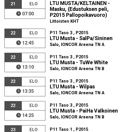
LTU MUSTA/KELTAINEN -
21
ELO
Masku, (Edustuksen peli,
07:00
P2015 Pallopoikavuoro)
Littoisten KHT
P11 Taso 3 , P2015
22
ELO
LTU Musta - SalPa/Sininen
12:45
Salo, IONCOR Areena TN A
P11 Taso 3 , P2015
22
ELO
LTU Musta - TuWe White
13:10
Salo, IONCOR Areena TN B
P11 Taso 3 , P2015
22
ELO
LTU Musta - Wilpas
13:35
Salo, IONCOR Areena TN A
P11 Taso 3 , P2015
22
ELO
LTU Musta - PaiHa Valkoinen
14:25
Salo, IONCOR Areena TN B
P11 Taso 1 , P2015
23
ELO