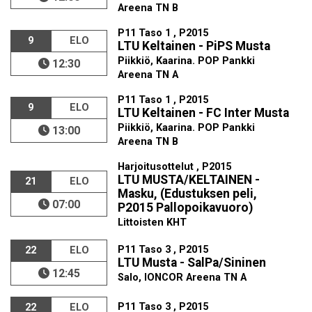
Areena TN B
P11 Taso 1 , P2015
9
ELO
LTU Keltainen - PiPS Musta
Piikkiö, Kaarina. POP Pankki
12:30
Areena TN A
P11 Taso 1 , P2015
9
ELO
LTU Keltainen - FC Inter Musta
Piikkiö, Kaarina. POP Pankki
13:00
Areena TN B
Harjoitusottelut , P2015
LTU MUSTA/KELTAINEN -
21
ELO
Masku, (Edustuksen peli,
07:00
P2015 Pallopoikavuoro)
Littoisten KHT
P11 Taso 3 , P2015
22
ELO
LTU Musta - SalPa/Sininen
12:45
Salo, IONCOR Areena TN A
P11 Taso 3 , P2015
22
ELO