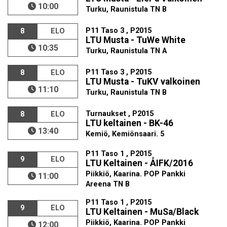
10:00
Turku, Raunistula TN B
P11 Taso 3 , P2015
8
ELO
LTU Musta - TuWe White
10:35
Turku, Raunistula TN A
P11 Taso 3 , P2015
8
ELO
LTU Musta - TuKV valkoinen
11:10
Turku, Raunistula TN B
Turnaukset , P2015
8
ELO
LTU keltainen - BK-46
13:40
Kemiö, Kemiönsaari. 5
P11 Taso 1 , P2015
9
ELO
LTU Keltainen - ÅIFK/2016
Piikkiö, Kaarina. POP Pankki
11:00
Areena TN B
P11 Taso 1 , P2015
9
ELO
LTU Keltainen - MuSa/Black
Piikkiö, Kaarina. POP Pankki
12:00