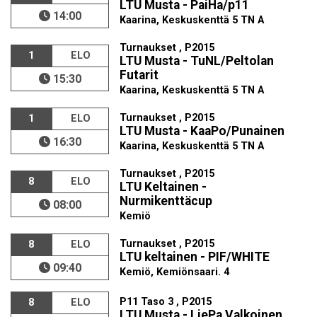
LTU Musta - PaiHa/p11
14:00
Kaarina, Keskuskenttä 5 TN A
Turnaukset , P2015
1
ELO
LTU Musta - TuNL/Peltolan
Futarit
15:30
Kaarina, Keskuskenttä 5 TN A
Turnaukset , P2015
1
ELO
LTU Musta - KaaPo/Punainen
16:30
Kaarina, Keskuskenttä 5 TN A
Turnaukset , P2015
8
ELO
LTU Keltainen -
Nurmikenttäcup
08:00
Kemiö
Turnaukset , P2015
8
ELO
LTU keltainen - PIF/WHITE
09:40
Kemiö, Kemiönsaari. 4
P11 Taso 3 , P2015
8
ELO
LTU Musta - LiePa Valkoinen