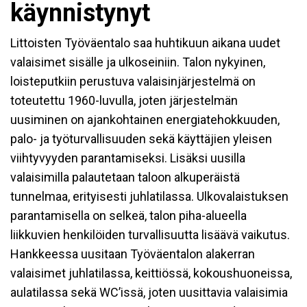
käynnistynyt
Littoisten Työväentalo saa huhtikuun aikana uudet
valaisimet sisälle ja ulkoseiniin. Talon nykyinen,
loisteputkiin perustuva valaisinjärjestelmä on
toteutettu 1960-luvulla, joten järjestelmän
uusiminen on ajankohtainen energiatehokkuuden,
palo- ja työturvallisuuden sekä käyttäjien yleisen
viihtyvyyden parantamiseksi. Lisäksi uusilla
valaisimilla palautetaan taloon alkuperäistä
tunnelmaa, erityisesti juhlatilassa. Ulkovalaistuksen
parantamisella on selkeä, talon piha-alueella
liikkuvien henkilöiden turvallisuutta lisäävä vaikutus.
Hankkeessa uusitaan Työväentalon alakerran
valaisimet juhlatilassa, keittiössä, kokoushuoneissa,
aulatilassa sekä WC’issä, joten uusittavia valaisimia