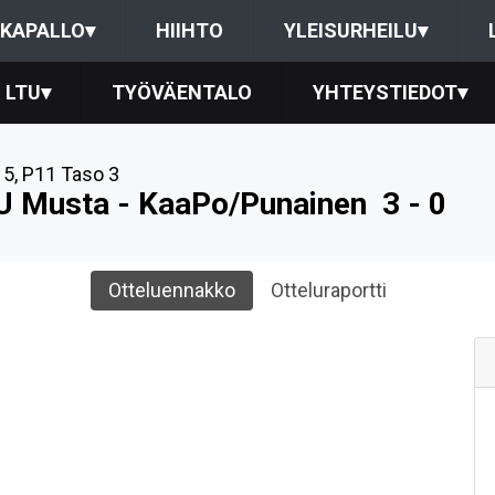
KAPALLO
▾
HIIHTO
YLEISURHEILU
▾
LTU
▾
TYÖVÄENTALO
YHTEYSTIEDOT
▾
15
,
P11 Taso 3
U Musta - KaaPo/Punainen
3 - 0
Otteluennakko
Otteluraportti