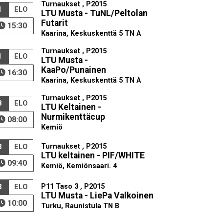
Turnaukset , P2015
1
ELO
LTU Musta - TuNL/Peltolan
Futarit
15:30
Kaarina, Keskuskenttä 5 TN A
Turnaukset , P2015
1
ELO
LTU Musta -
KaaPo/Punainen
16:30
Kaarina, Keskuskenttä 5 TN A
Turnaukset , P2015
8
ELO
LTU Keltainen -
Nurmikenttäcup
08:00
Kemiö
Turnaukset , P2015
8
ELO
LTU keltainen - PIF/WHITE
09:40
Kemiö, Kemiönsaari. 4
P11 Taso 3 , P2015
8
ELO
LTU Musta - LiePa Valkoinen
10:00
Turku, Raunistula TN B