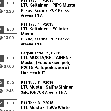
P11 Taso 1 , P2015
9
ELO
LTU Keltainen - PiPS Musta
Piikkiö, Kaarina. POP Pankki
12:30
Areena TN A
P11 Taso 1 , P2015
LTU Keltainen - FC Inter
9
ELO
Musta
13:00
Piikkiö, Kaarina. POP Pankki
Areena TN B
Harjoitusottelut , P2015
LTU MUSTA/KELTAINEN -
1
ELO
Masku, (Edustuksen peli,
07:00
P2015 Pallopoikavuoro)
Littoisten KHT
P11 Taso 3 , P2015
2
ELO
LTU Musta - SalPa/Sininen
12:45
Salo, IONCOR Areena TN A
P11 Taso 3 , P2015
2
ELO
LTU Musta - TuWe White