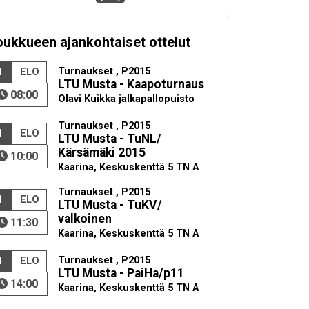
oukkueen ajankohtaiset ottelut
Turnaukset , P2015
1
ELO
LTU Musta - Kaapoturnaus
08:00
Olavi Kuikka jalkapallopuisto
Turnaukset , P2015
1
ELO
LTU Musta - TuNL/
Kärsämäki 2015
10:00
Kaarina, Keskuskenttä 5 TN A
Turnaukset , P2015
1
ELO
LTU Musta - TuKV/
valkoinen
11:30
Kaarina, Keskuskenttä 5 TN A
Turnaukset , P2015
1
ELO
LTU Musta - PaiHa/p11
14:00
Kaarina, Keskuskenttä 5 TN A