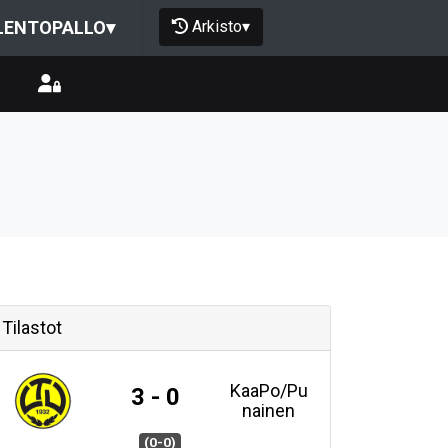
Arkisto
▾
LENTOPALLO
▾
Tilastot
KaaPo/Pu
3 - 0
nainen
(0-0)