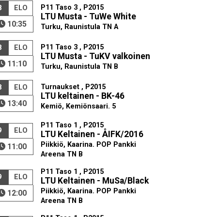
P11 Taso 3 , P2015
8
ELO
LTU Musta - TuWe White
10:35
Turku, Raunistula TN A
P11 Taso 3 , P2015
8
ELO
LTU Musta - TuKV valkoinen
11:10
Turku, Raunistula TN B
Turnaukset , P2015
8
ELO
LTU keltainen - BK-46
13:40
Kemiö, Kemiönsaari. 5
P11 Taso 1 , P2015
9
ELO
LTU Keltainen - ÅIFK/2016
Piikkiö, Kaarina. POP Pankki
11:00
Areena TN B
P11 Taso 1 , P2015
9
ELO
LTU Keltainen - MuSa/Black
Piikkiö, Kaarina. POP Pankki
12:00
Areena TN B