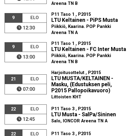
Areena TN B
P11 Taso 1 , P2015
9
ELO
LTU Keltainen - PiPS Musta
Piikkiö, Kaarina. POP Pankki
12:30
Areena TN A
P11 Taso 1 , P2015
9
ELO
LTU Keltainen - FC Inter Musta
Piikkiö, Kaarina. POP Pankki
13:00
Areena TN B
Harjoitusottelut , P2015
LTU MUSTA/KELTAINEN -
21
ELO
Masku, (Edustuksen peli,
07:00
P2015 Pallopoikavuoro)
Littoisten KHT
P11 Taso 3 , P2015
22
ELO
LTU Musta - SalPa/Sininen
12:45
Salo, IONCOR Areena TN A
P11 Taso 3 , P2015
22
ELO