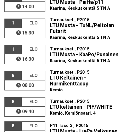
LTU Musta - PaiHa/p11
14:00
Kaarina, Keskuskenttä 5 TN A
Turnaukset , P2015
1
ELO
LTU Musta - TuNL/Peltolan
Futarit
15:30
Kaarina, Keskuskenttä 5 TN A
Turnaukset , P2015
1
ELO
LTU Musta - KaaPo/Punainen
16:30
Kaarina, Keskuskenttä 5 TN A
Turnaukset , P2015
8
ELO
LTU Keltainen -
Nurmikenttäcup
08:00
Kemiö
Turnaukset , P2015
8
ELO
LTU keltainen - PIF/WHITE
09:40
Kemiö, Kemiönsaari. 4
P11 Taso 3 , P2015
8
ELO
LTU Musta - LiePa Valkoinen