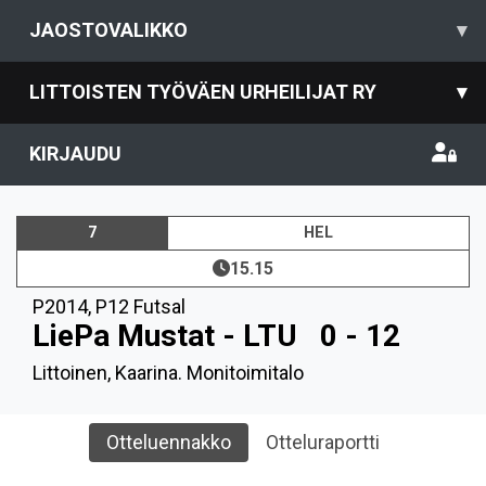
JAOSTOVALIKKO
▾
LITTOISTEN TYÖVÄEN URHEILIJAT RY
▾
KIRJAUDU
7
HEL
15.15
P2014
,
P12 Futsal
LiePa Mustat - LTU
0 - 12
Littoinen, Kaarina. Monitoimitalo
Otteluennakko
Otteluraportti