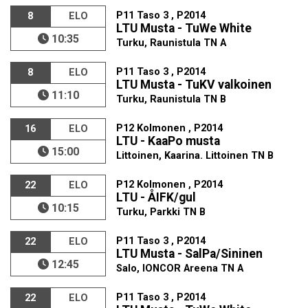
P11 Taso 3 , P2014
8
ELO
LTU Musta - TuWe White
10:35
Turku, Raunistula TN A
P11 Taso 3 , P2014
8
ELO
LTU Musta - TuKV valkoinen
11:10
Turku, Raunistula TN B
P12 Kolmonen , P2014
16
ELO
LTU - KaaPo musta
15:00
Littoinen, Kaarina. Littoinen TN B
P12 Kolmonen , P2014
22
ELO
LTU - ÅIFK/gul
10:15
Turku, Parkki TN B
P11 Taso 3 , P2014
22
ELO
LTU Musta - SalPa/Sininen
12:45
Salo, IONCOR Areena TN A
P11 Taso 3 , P2014
22
ELO