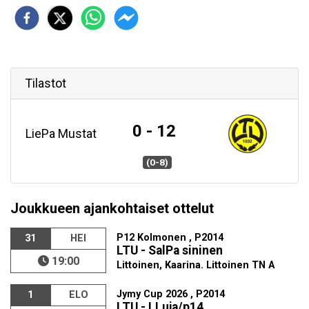
Tilastot
0 - 12
LiePa Mustat
(0-8)
Joukkueen ajankohtaiset ottelut
P12 Kolmonen , P2014
31
HEI
LTU - SalPa sininen
19:00
Littoinen, Kaarina. Littoinen TN A
Jymy Cup 2026 , P2014
1
ELO
LTU - LLuja/p14