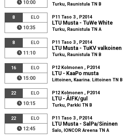
10:00
Turku, Raunistula TN B
P11 Taso 3 , P2014
8
ELO
LTU Musta - TuWe White
10:35
Turku, Raunistula TN A
P11 Taso 3 , P2014
8
ELO
LTU Musta - TuKV valkoinen
11:10
Turku, Raunistula TN B
P12 Kolmonen , P2014
16
ELO
LTU - KaaPo musta
15:00
Littoinen, Kaarina. Littoinen TN B
P12 Kolmonen , P2014
22
ELO
LTU - ÅIFK/gul
10:15
Turku, Parkki TN B
P11 Taso 3 , P2014
22
ELO
LTU Musta - SalPa/Sininen
12:45
Salo, IONCOR Areena TN A