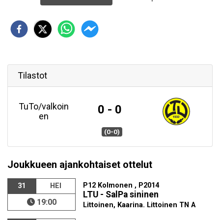
Tilastot
TuTo/valkoin
0 - 0
en
(0-0)
Joukkueen ajankohtaiset ottelut
P12 Kolmonen , P2014
31
HEI
LTU - SalPa sininen
19:00
Littoinen, Kaarina. Littoinen TN A