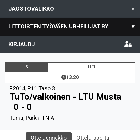
JAOSTOVALIKKO
▾
LITTOISTEN TYÖVÄEN URHEILIJAT RY
▾
KIRJAUDU
5
HEI
13.20
P2014
,
P11 Taso 3
TuTo/valkoinen - LTU Musta
0 - 0
Turku, Parkki TN A
Otteluennakko
Otteluraportti