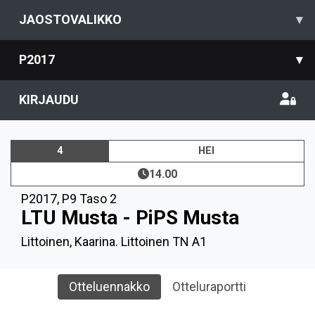
JAOSTOVALIKKO
▾
P2017
▾
KIRJAUDU
4
HEI
14.00
P2017
,
P9 Taso 2
LTU Musta - PiPS Musta
Littoinen, Kaarina. Littoinen TN A1
Otteluennakko
Otteluraportti