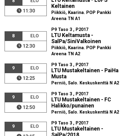
LTU Keltamusta - LoPS
8
ELO
Keltainen
11:30
Piikkiö, Kaarina. POP Pankki
Areena TN A1
P9 Taso 3 , P2017
LTU Keltamusta -
8
ELO
SalPa/SiniValkoinen
12:30
Piikkiö, Kaarina. POP Pankki
Areena TN A2
P9 Taso 3 , P2017
9
ELO
LTU Mustakeltainen - PaiHa
Musta
12:25
Perniö, Salo. Keskuskenttä N A2
P9 Taso 3 , P2017
9
ELO
LTU Mustakeltainen - FC
Halikko/punainen
12:50
Perniö, Salo. Keskuskenttä N A2
P9 Taso 3 , P2017
9
ELO
LTU Mustakeltainen -
SalPa/2018