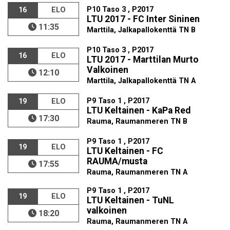
P10 Taso 3 , P2017
16
ELO
LTU 2017 - FC Inter Sininen
11:35
Marttila, Jalkapallokenttä TN B
P10 Taso 3 , P2017
16
ELO
LTU 2017 - Marttilan Murto
Valkoinen
12:10
Marttila, Jalkapallokenttä TN A
P9 Taso 1 , P2017
19
ELO
LTU Keltainen - KaPa Red
17:30
Rauma, Raumanmeren TN B
P9 Taso 1 , P2017
19
ELO
LTU Keltainen - FC
RAUMA/musta
17:55
Rauma, Raumanmeren TN A
P9 Taso 1 , P2017
19
ELO
LTU Keltainen - TuNL
valkoinen
18:20
Rauma, Raumanmeren TN A