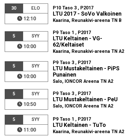
P10 Taso 3 , P2017
30
ELO
LTU 2017 - SoVo Valkoinen
12:10
Kaarina, Reunakivi-areena TN B
P9 Taso 1 , P2017
5
SYY
LTU Keltainen - VG-
62/Keltaiset
10:00
Kaarina, Reunakivi-areena TN A2
P9 Taso 3 , P2017
5
SYY
LTU Mustakeltainen - PiPS
Punainen
10:00
Salo, IONCOR Areena TN A2
P9 Taso 3 , P2017
5
SYY
LTU Mustakeltainen - PeU
10:50
Salo, IONCOR Areena TN A2
P9 Taso 1 , P2017
5
SYY
LTU Keltainen - TuTo
11:00
Kaarina, Reunakivi-areena TN A2