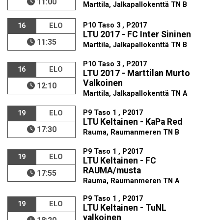
11:00
Marttila, Jalkapallokenttä TN B
P10 Taso 3 , P2017
16
ELO
LTU 2017 - FC Inter Sininen
11:35
Marttila, Jalkapallokenttä TN B
P10 Taso 3 , P2017
16
ELO
LTU 2017 - Marttilan Murto
Valkoinen
12:10
Marttila, Jalkapallokenttä TN A
P9 Taso 1 , P2017
19
ELO
LTU Keltainen - KaPa Red
17:30
Rauma, Raumanmeren TN B
P9 Taso 1 , P2017
19
ELO
LTU Keltainen - FC
RAUMA/musta
17:55
Rauma, Raumanmeren TN A
P9 Taso 1 , P2017
19
ELO
LTU Keltainen - TuNL
valkoinen