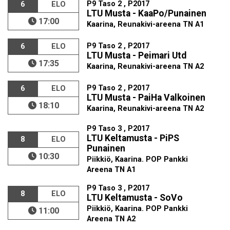
P9 Taso 2 , P2017
6
ELO
LTU Musta - KaaPo/Punainen
17:00
Kaarina, Reunakivi-areena TN A1
P9 Taso 2 , P2017
6
ELO
LTU Musta - Peimari Utd
17:35
Kaarina, Reunakivi-areena TN A2
P9 Taso 2 , P2017
6
ELO
LTU Musta - PaiHa Valkoinen
18:10
Kaarina, Reunakivi-areena TN A2
P9 Taso 3 , P2017
LTU Keltamusta - PiPS
8
ELO
Punainen
10:30
Piikkiö, Kaarina. POP Pankki
Areena TN A1
P9 Taso 3 , P2017
8
ELO
LTU Keltamusta - SoVo
Piikkiö, Kaarina. POP Pankki
11:00
Areena TN A2