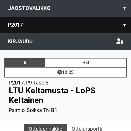
JAOSTOVALIKKO
▾
P2017
▾
KIRJAUDU
5
HEI
12.25
P2017
,
P9 Taso 3
LTU Keltamusta - LoPS
Keltainen
Paimio, Soikka TN B1
Otteluennakko
Otteluraportti