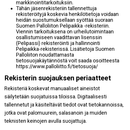
markkinointitarkoituksiin.
Tähän jäsenrekisteriin tallennettuja
rekisteröityjä koskevia henkilötietoja voidaan
heidän suostumuksellaan syöttää suoraan
Suomen Palloliiton Pelipaikka -rekisteriin.
Viennin tarkoituksena on urheilutoimintaan
osallistumiseen vaadittavan lisenssin
(Pelipassi) rekisteröinti ja hallinnointi
Pelipaikka-rekisterissä. Lisätietoja Suomen
Palloliiton noudattamasta
tietosuojakäytännöstä voit saada osoitteesta
https://www.palloliitto.fi/tietosuoja/
Rekisterin suojauksen periaatteet
Rekisteriä koskevat manuaaliset aineistot
säilytetään suojatuissa tiloissa. Digitaalisesti
tallennetut ja käsiteltävät tiedot ovat tietokannoissa,
jotka ovat palomuurein, salasanoin ja muiden
teknisten keinojen avulla suojattuja.