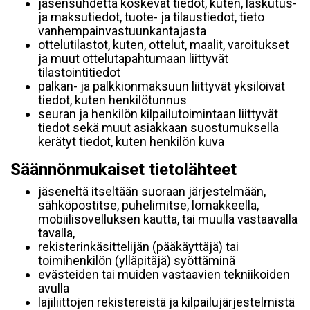
jäsensuhdetta koskevat tiedot, kuten, laskutus-
ja maksutiedot, tuote- ja tilaustiedot, tieto
vanhempainvastuunkantajasta
ottelutilastot, kuten, ottelut, maalit, varoitukset
ja muut ottelutapahtumaan liittyvät
tilastointitiedot
palkan- ja palkkionmaksuun liittyvät yksilöivät
tiedot, kuten henkilötunnus
seuran ja henkilön kilpailutoimintaan liittyvät
tiedot sekä muut asiakkaan suostumuksella
kerätyt tiedot, kuten henkilön kuva
Säännönmukaiset tietolähteet
jäseneltä itseltään suoraan järjestelmään,
sähköpostitse, puhelimitse, lomakkeella,
mobiilisovelluksen kautta, tai muulla vastaavalla
tavalla,
rekisterinkäsittelijän (pääkäyttäjä) tai
toimihenkilön (ylläpitäjä) syöttäminä
evästeiden tai muiden vastaavien tekniikoiden
avulla
lajiliittojen rekistereistä ja kilpailujärjestelmistä