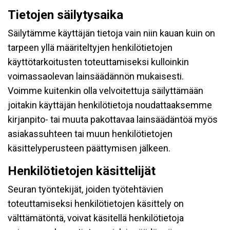
Tietojen säilytysaika
Säilytämme käyttäjän tietoja vain niin kauan kuin on
tarpeen yllä määriteltyjen henkilötietojen
käyttötarkoitusten toteuttamiseksi kulloinkin
voimassaolevan lainsäädännön mukaisesti.
Voimme kuitenkin olla velvoitettuja säilyttämään
joitakin käyttäjän henkilötietoja noudattaaksemme
kirjanpito- tai muuta pakottavaa lainsäädäntöä myös
asiakassuhteen tai muun henkilötietojen
käsittelyperusteen päättymisen jälkeen.
Henkilötietojen käsittelijät
Seuran työntekijät, joiden työtehtävien
toteuttamiseksi henkilötietojen käsittely on
välttämätöntä, voivat käsitellä henkilötietoja