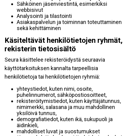
Sähköinen jäsenviestintä, esimerkiksi
webbisivut
Analysointi ja tilastointi
Asiakaspalvelun ja toiminnan toteuttaminen
sekä kehittäminen
Käsiteltävät henkilötietojen ryhmät,
rekisterin tietosisältö
Seura käsittelee rekisteröidystä seuraavia
käyttötarkoituksen kannalta tarpeellisia
henkilötietoja tai henkilötietojen ryhmiä:
yhteystiedot, kuten nimi, osoite,
puhelinnumerot, sähköpostiosoitteet,
rekisteröitymistiedot, kuten käyttäjätunnus,
nimimerkki, salasana ja muu mahdollinen
yksilöivä tunnus,
demografiatiedot, kuten ikä, sukupuoli ja
äidinkieli,
mahdolliset luvat ja suostumukset