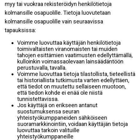
myy tai vuokraa rekisteröidyn henkilötietoja
kolmansille osapuolille. Tietoja luovutetaan
kolmansille osapuolille vain seuraavissa
tapauksissa:
Voimme luovuttaa käyttäjän henkilötietoja
toimivaltaisten viranomaisten tai muiden
tahojen esittämien vaatimusten edellyttämällä,
kulloinkin voimassaolevaan lainsäädäntöön
perustuvalla, tavalla.
Voimme luovuttaa tietoja tilastollista, tieteellistä
tai historiallista tutkimusta varten edellyttäen,
että tiedot on muutettu sellaiseen muotoon,
että tiedon kohde ei enää ole niistä
tunnistettavissa.
Jos käyttäjä on erikseen antanut
suostumuksensa seuran
yhteistyökumppaneiden sähköiseen
suoramarkkinointiin, voidaan käyttäjän tietoja
luovuttaa tarkoin valituille
yhteistyökumppaneille