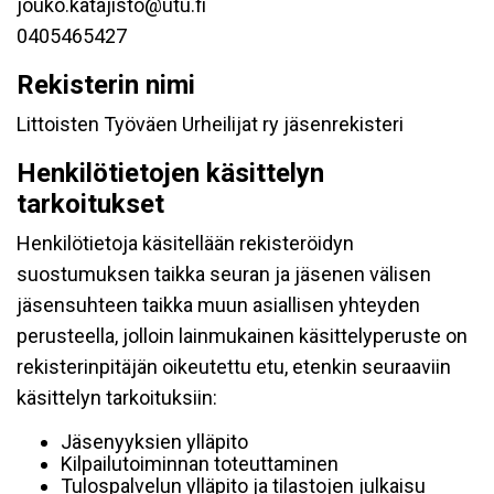
jouko.katajisto@utu.fi
0405465427
Rekisterin nimi
Littoisten Työväen Urheilijat ry jäsenrekisteri
Henkilötietojen käsittelyn
tarkoitukset
Henkilötietoja käsitellään rekisteröidyn
suostumuksen taikka seuran ja jäsenen välisen
jäsensuhteen taikka muun asiallisen yhteyden
perusteella, jolloin lainmukainen käsittelyperuste on
rekisterinpitäjän oikeutettu etu, etenkin seuraaviin
käsittelyn tarkoituksiin:
Jäsenyyksien ylläpito
Kilpailutoiminnan toteuttaminen
Tulospalvelun ylläpito ja tilastojen julkaisu