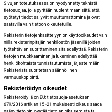
Sivujen toteutuksessa on hyödynnetty teknistä
tietosuojaa, jolla pyritään huolehtimaan siitä, että̈
syötetyt tiedot säilyvät muuttumattomina ja ovat
saatavilla vain tietoon oikeutetuille.
Rekisterin tietojenkäsittelyyn on käyttöoikeudet vain
niillä rekisterinpitäjän henkilöstön jäsenillä joiden
työtehtävien suorittaminen sitä edellyttää. Rekisterin
tietojen muokkaaminen ja lukeminen edellyttää
henkilökohtaista tunnistautumista järjestelmään.
Rekisteristä suoritetaan säännöllinen
varmuuskopiointi.
Rekisteröidyn oikeudet
Rekisteröidyllä on EU: tietosuoja-asetuksen
679/2016 artiklan 15 -21 mukaisesti oikeus saada
pääsy tietoihin, pyytää tietojen oikaisemista tai