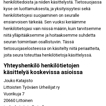
henkilötiedoista ja niiden käsittelystä. Tietosuojassa
kyse on luottamuksesta, ja yksityisyytesi sekä
henkilötietojesi suojaaminen on seuralle
ensiarvoisen tärkeää. Sen vuoksi keräämme
henkilötietojasi vain niissä määrin, kuin tarvitsemme
niitä ylläpitääksemme ja hoitaaksemme suhdetta
seuran toimintaan osallistuviin. Tässä
tietosuojaselosteessa on käsitelty niitä periaatteita,
joita seura toteuttaa henkilötietoja käsittelyssä.
Yhteyshenkilö henkilötietojen
käsittelyä koskevissa asioissa
Jouko Katajisto
Littoisten Työväen Urheilijat ry
Vuorikuja 7
20660 Littoinen