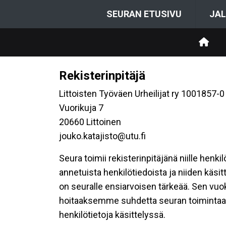
SEURAN ETUSIVU
JAL
Rekisterinpitäjä
Littoisten Työväen Urheilijat ry 1001857-0
Vuorikuja 7
20660 Littoinen
jouko.katajisto@utu.fi
Seura toimii rekisterinpitäjänä niille henk
annetuista henkilötiedoista ja niiden käsi
on seuralle ensiarvoisen tärkeää. Sen vuo
hoitaaksemme suhdetta seuran toimintaan os
henkilötietoja käsittelyssä.