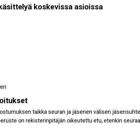
käsittelyä koskevissa asioissa
eri
koitukset
suostumuksen taikka seuran ja jäsenen välisen jäsensuht
eruste on rekisterinpitäjän oikeutettu etu, etenkin seuraav