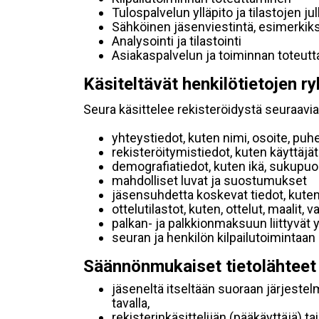
Tulospalvelun ylläpito ja tilastojen ju
Sähköinen jäsenviestintä, esimerkik
Analysointi ja tilastointi
Asiakaspalvelun ja toiminnan toteut
Käsiteltävät henkilötietojen ry
Seura käsittelee rekisteröidystä seuraavia 
yhteystiedot, kuten nimi, osoite, puh
rekisteröitymistiedot, kuten käyttäj
demografiatiedot, kuten ikä, sukupuoli 
mahdolliset luvat ja suostumukset
jäsensuhdetta koskevat tiedot, kuten
ottelutilastot, kuten, ottelut, maalit,
palkan- ja palkkionmaksuun liittyvät 
seuran ja henkilön kilpailutoimintaan
Säännönmukaiset tietolähteet
jäseneltä itseltään suoraan järjestel
tavalla,
rekisterinkäsittelijän (pääkäyttäjä) ta