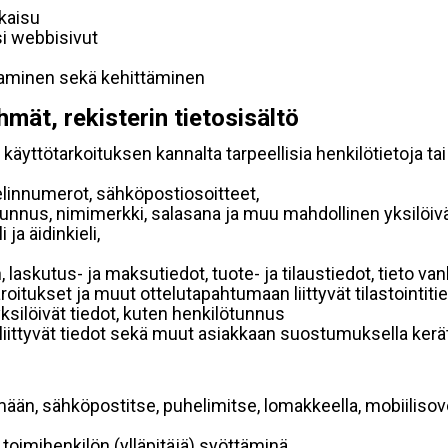
lkaisu
si webbisivut
taminen sekä kehittäminen
hmät, rekisterin tietosisältö
käyttötarkoituksen kannalta tarpeellisia henkilötietoja tai
elinnumerot, sähköpostiosoitteet,
ätunnus, nimimerkki, salasana ja muu mahdollinen yksilöiv
ja äidinkieli,
, laskutus- ja maksutiedot, tuote- ja tilaustiedot, tieto
 varoitukset ja muut ottelutapahtumaan liittyvät tilastointiti
yksilöivät tiedot, kuten henkilötunnus
 liittyvät tiedot sekä muut asiakkaan suostumuksella kerät
mään, sähköpostitse, puhelimitse, lomakkeella, mobiilisove
i toimihenkilön (ylläpitäjä) syöttäminä