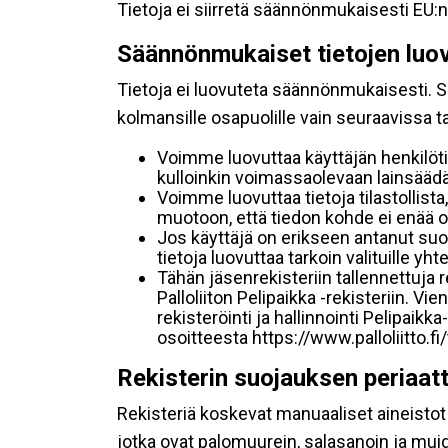
Tietoja ei siirretä säännönmukaisesti EU:n
Säännönmukaiset tietojen luo
Tietoja ei luovuteta säännönmukaisesti. Se
kolmansille osapuolille vain seuraavissa 
Voimme luovuttaa käyttäjän henkilöti
kulloinkin voimassaolevaan lainsäädän
Voimme luovuttaa tietoja tilastollista,
muotoon, että tiedon kohde ei enää ol
Jos käyttäjä on erikseen antanut s
tietoja luovuttaa tarkoin valituille y
Tähän jäsenrekisteriin tallennettuja
Palloliiton Pelipaikka -rekisteriin. V
rekisteröinti ja hallinnointi Pelipai
osoitteesta https://www.palloliitto.fi
Rekisterin suojauksen periaat
Rekisteriä koskevat manuaaliset aineistot s
jotka ovat palomuurein, salasanoin ja muid