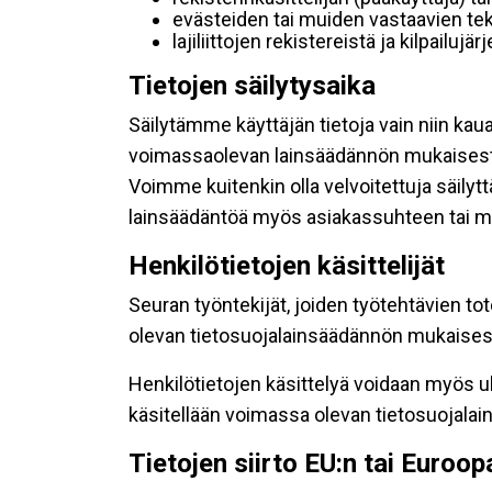
evästeiden tai muiden vastaavien tek
lajiliittojen rekistereistä ja kilpailujä
Tietojen säilytysaika
Säilytämme käyttäjän tietoja vain niin kau
voimassaolevan lainsäädännön mukaisest
Voimme kuitenkin olla velvoitettuja säily
lainsäädäntöä myös asiakassuhteen tai mu
Henkilötietojen käsittelijät
Seuran työntekijät, joiden työtehtävien to
olevan tietosuojalainsäädännön mukaisesti
Henkilötietojen käsittelyä voidaan myös ul
käsitellään voimassa olevan tietosuojala
Tietojen siirto EU:n tai Euroo