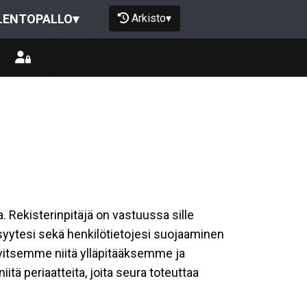
Arkisto
▾
LENTOPALLO
▾
a. Rekisterinpitäjä on vastuussa sille
isyytesi sekä henkilötietojesi suojaaminen
rvitsemme niitä ylläpitääksemme ja
tä periaatteita, joita seura toteuttaa