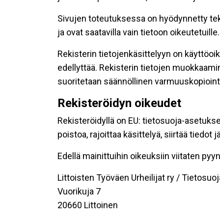
Sivujen toteutuksessa on hyödynnetty tekni
ja ovat saatavilla vain tietoon oikeutetuille.
Rekisterin tietojenkäsittelyyn on käyttöoik
edellyttää. Rekisterin tietojen muokkaami
suoritetaan säännöllinen varmuuskopiointi
Rekisteröidyn oikeudet
Rekisteröidyllä on EU: tietosuoja-asetukse
poistoa, rajoittaa käsittelyä, siirtää tiedo
Edellä mainittuihin oikeuksiin viitaten pyynn
Littoisten Työväen Urheilijat ry / Tietosuoj
Vuorikuja 7
20660 Littoinen