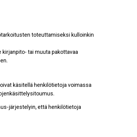
ötarkoitusten toteuttamiseksi kulloinkin
 kirjanpito- tai muuta pakottavaa
een.
oivat käsitellä henkilötietoja voimassa
tojenkäsittelysitoumus.
-järjestelyin, että henkilötietoja