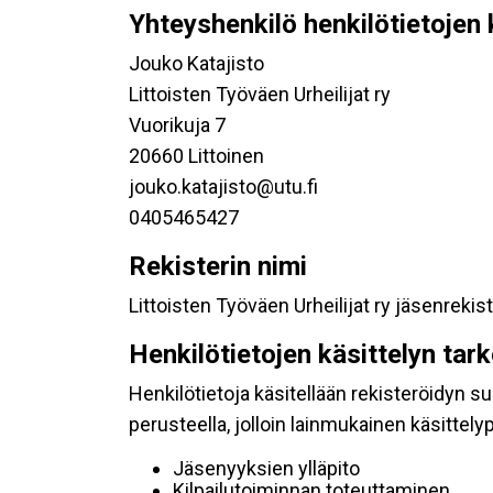
Yhteyshenkilö henkilötietojen 
Jouko Katajisto
Littoisten Työväen Urheilijat ry
Vuorikuja 7
20660 Littoinen
jouko.katajisto@utu.fi
0405465427
Rekisterin nimi
Littoisten Työväen Urheilijat ry jäsenrekist
Henkilötietojen käsittelyn tar
Henkilötietoja käsitellään rekisteröidyn 
perusteella, jolloin lainmukainen käsittelyp
Jäsenyyksien ylläpito
Kilpailutoiminnan toteuttaminen