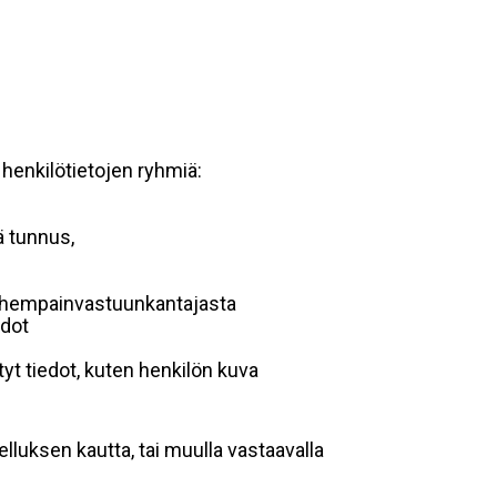
 henkilötietojen ryhmiä:
ä tunnus,
 vanhempainvastuunkantajasta
edot
yt tiedot, kuten henkilön kuva
lluksen kautta, tai muulla vastaavalla