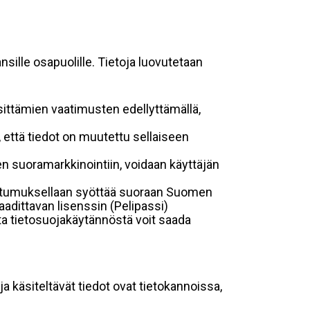
sille osapuolille. Tietoja luovutetaan
sittämien vaatimusten edellyttämällä,
n, että tiedot on muutettu sellaiseen
suoramarkkinointiin, voidaan käyttäjän
suostumuksellaan syöttää suoraan Suomen
aadittavan lisenssin (Pelipassi)
sta tietosuojakäytännöstä voit saada
ja käsiteltävät tiedot ovat tietokannoissa,