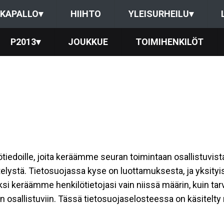
KAPALLO
▾
HIIHTO
YLEISURHEILU
▾
P2013
▾
JOUKKUE
TOIMIHENKILÖT
ilötiedoille, joita keräämme seuran toimintaan osallistuvist
ttelystä. Tietosuojassa kyse on luottamuksesta, ja yksity
ksi keräämme henkilötietojasi vain niissä määrin, kuin ta
allistuviin. Tässä tietosuojaselosteessa on käsitelty nii