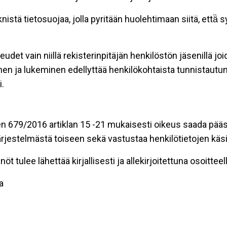
stä tietosuojaa, jolla pyritään huolehtimaan siitä, että̈
eudet vain niillä rekisterinpitäjän henkilöstön jäsenillä j
nen ja lukeminen edellyttää henkilökohtaista tunnistautum
.
n 679/2016 artiklan 15 -21 mukaisesti oikeus saada pääsy 
t järjestelmästä toiseen sekä vastustaa henkilötietojen käsi
öt tulee lähettää kirjallisesti ja allekirjoitettuna osoitteell
a