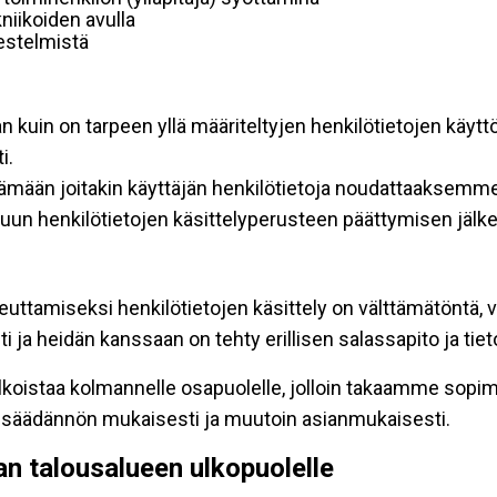
niikoiden avulla
rjestelmistä
an kuin on tarpeen yllä määriteltyjen henkilötietojen käytt
i.
ttämään joitakin käyttäjän henkilötietoja noudattaaksemme
un henkilötietojen käsittelyperusteen päättymisen jälk
teuttamiseksi henkilötietojen käsittely on välttämätöntä, v
 ja heidän kanssaan on tehty erillisen salassapito ja tie
koistaa kolmannelle osapuolelle, jolloin takaamme sopimus
insäädännön mukaisesti ja muutoin asianmukaisesti.
pan talousalueen ulkopuolelle