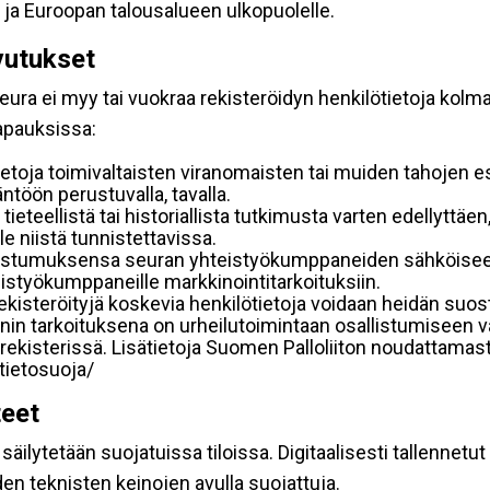
 ja Euroopan talousalueen ulkopuolelle.
vutukset
ura ei myy tai vuokraa rekisteröidyn henkilötietoja kolman
tapauksissa:
etoja toimivaltaisten viranomaisten tai muiden tahojen e
töön perustuvalla, tavalla.
 tieteellistä tai historiallista tutkimusta varten edellyttäe
e niistä tunnistettavissa.
uostumuksensa seuran yhteistyökumppaneiden sähköiseen 
hteistyökumppaneille markkinointitarkoituksiin.
 rekisteröityjä koskevia henkilötietoja voidaan heidän 
iennin tarkoituksena on urheilutoimintaan osallistumiseen v
kka-rekisterissä. Lisätietoja Suomen Palloliiton noudattama
/tietosuoja/
teet
äilytetään suojatuissa tiloissa. Digitaalisesti tallennetut 
en teknisten keinojen avulla suojattuja.