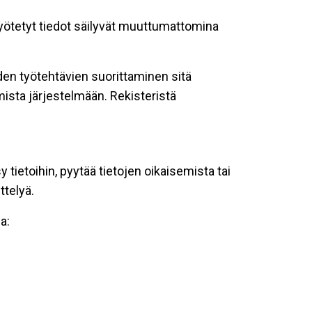
 syötetyt tiedot säilyvät muuttumattomina
oiden työtehtävien suorittaminen sitä
ista järjestelmään. Rekisteristä
tietoihin, pyytää tietojen oikaisemista tai
ttelyä.
a: