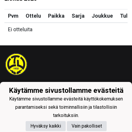
Pvm
Ottelu
Paikka
Sarja
Joukkue
Tulo
Ei otteluita
Tietosuojaseloste
Käytämme sivustollamme evästeitä
Käytämme sivustollamme evästeitä käyttökokemuksen
parantamiseksi sekä toiminnallisiin ja tilastollisiin
tarkoituksiin.
Hyväksy kaikki
Vain pakolliset
Powered by