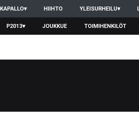
KAPALLO
▾
HIIHTO
YLEISURHEILU
▾
P2013
▾
JOUKKUE
TOIMIHENKILÖT