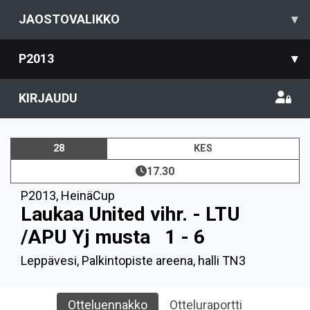
JAOSTOVALIKKO
▾
P2013
▾
KIRJAUDU
28
KES
17.30
P2013
,
HeinäCup
Laukaa United vihr. - LTU
/APU Yj musta
1 - 6
Leppävesi, Palkintopiste areena, halli TN3
Otteluennakko
Otteluraportti