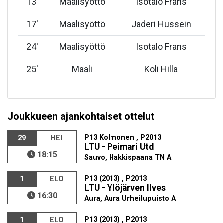
13
'
Maalisyöttö
Isotalo Frans
17
'
Maalisyöttö
Jaderi Hussein
24
'
Maalisyöttö
Isotalo Frans
25
'
Maali
Koli Hilla
Joukkueen ajankohtaiset ottelut
P13 Kolmonen , P2013
29
HEI
LTU - Peimari Utd
18:15
Sauvo, Hakkispaana TN A
P13 (2013) , P2013
1
ELO
LTU - Ylöjärven Ilves
16:30
Aura, Aura Urheilupuisto A
P13 (2013) , P2013
1
ELO